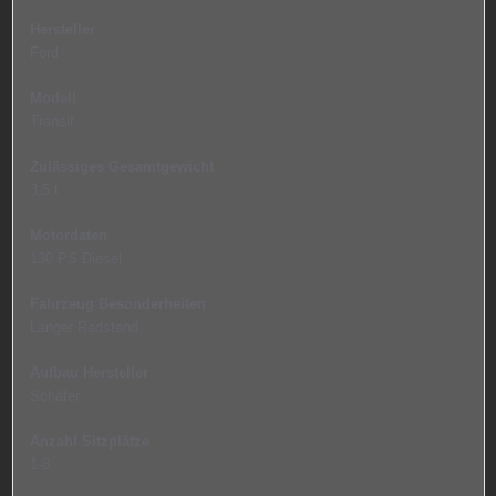
Hersteller
Ford
Modell
Transit
Zulässiges Gesamtgewicht
3,5 t
Motordaten
130 PS Diesel
Fahrzeug Besonderheiten
Langer Radstand
Aufbau Hersteller
Schäfer
Anzahl Sitzplätze
1-8