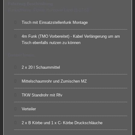
Fahrzeug Beschreibung
Funkrufname: Florian Hannover Land 11-17-53
Tisch mit Einsatzstellenfunk Montage
4m Funk (TMO Vorbereitet) - Kabel Verlängerung um am
Tisch ebenfalls nutzen zu können
Darüber hinaus:
2 x 20 l Schaummittel
Mittelschaumrohr und Zumischen MZ
TKW Standrohr mit Rfv
Verteiler
2 x B Körbe und 1 x C- Körbe Druckschläuche