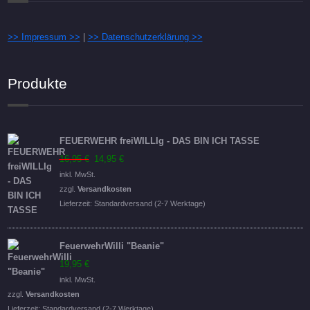
>> Impressum >>
|
>> Datenschutzerklärung >>
Produkte
FEUERWEHR freiWILLIg - DAS BIN ICH TASSE
Ursprünglicher
Aktueller
16,95
€
14,95
€
Preis
Preis
inkl. MwSt.
war:
ist:
zzgl.
Versandkosten
16,95 €
14,95 €.
Lieferzeit:
Standardversand (2-7 Werktage)
FeuerwehrWilli "Beanie"
19,95
€
inkl. MwSt.
zzgl.
Versandkosten
Lieferzeit:
Standardversand (2-7 Werktage)