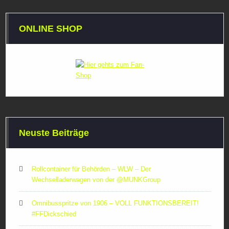
ONLINE SHOP
Neuste Beiträge
Rollcontainer für Behörden – WLW – Der
Wechselladerwagen von der ‪@MUNKGroup‬
Omnibusspritze von 1906 – VOLL FUNKTIONSBEREIT!
#FFDickschied