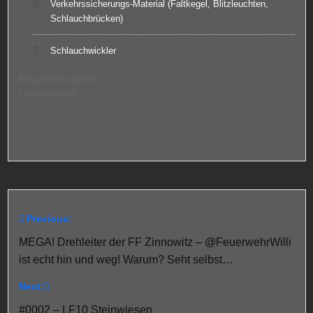
Verkehrssicherungs-Material (Faltkegel, Blitzleuchten,
Schlauchbrücken)
Schlauchwickler
Eingereicht durch:
FeuerwehrWilli
Previous:
Beitragsnavigation
MEGA! Drehleiter der FF Zinnowitz – @FeuerwehrWilli
ist echt hin und weg! Warum? Seht selbst…
Next:
#0002 – LF10 Steinwiesen