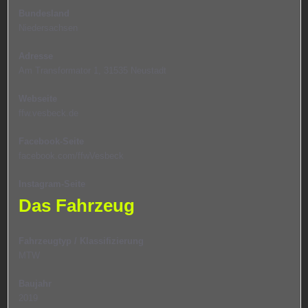
Bundesland
Niedersachsen
Adresse
Am Transformator 1, 31535 Neustadt
Webseite
ffw.vesbeck.de
Facebook-Seite
facebook.com/ffwVesbeck
Instagram-Seite
Das Fahrzeug
Fahrzeugtyp / Klassifizierung
MTW
Baujahr
2019