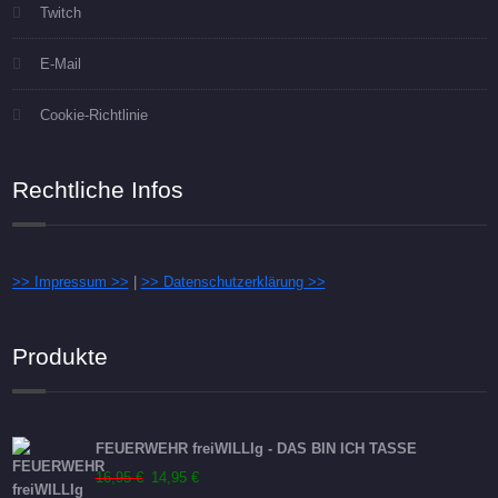
Twitch
E-Mail
Cookie-Richtlinie
Rechtliche Infos
>> Impressum >>
|
>> Datenschutzerklärung >>
Produkte
FEUERWEHR freiWILLIg - DAS BIN ICH TASSE
Ursprünglicher
Aktueller
16,95
€
14,95
€