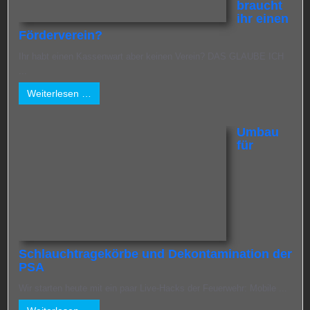
braucht
ihr einen
Förderverein?
Ihr habt einen Kassenwart aber keinen Verein? DAS GLAUBE ICH
...
Weiterlesen …
Umbau
für
Schlauchtragekörbe und Dekontamination der
PSA
Wir starten heute mit ein paar Live-Hacks der Feuerwehr: Mobile ...