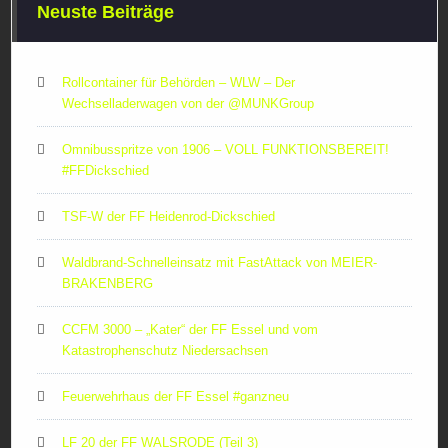
Neuste Beiträge
Rollcontainer für Behörden – WLW – Der
Wechselladerwagen von der ‪@MUNKGroup‬
Omnibusspritze von 1906 – VOLL FUNKTIONSBEREIT!
#FFDickschied
TSF-W der FF Heidenrod-Dickschied
Waldbrand-Schnelleinsatz mit FastAttack von MEIER-
BRAKENBERG
CCFM 3000 – „Kater“ der FF Essel und vom
Katastrophenschutz Niedersachsen
Feuerwehrhaus der FF Essel #ganzneu
LF 20 der FF WALSRODE (Teil 3)