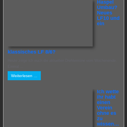
Haspel
Umbau?
Neues
LF10 und
ein
klassisches LF 8/6?
Heute zeige ich euch die aktuellen Drehtermine vom Wochenende.
Einmal ...
Weiterlesen …
Ich wette
ihr habt
einen
Verein
ohne es
zu
wissen…