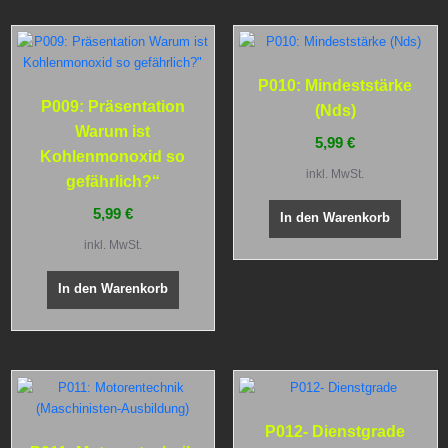
P010: Mindeststärke
P009: Präsentation
(Nds)
Warum ist
5,99
€
Kohlenmonoxid so
inkl. MwSt.
gefährlich?“
5,99
€
In den Warenkorb
inkl. MwSt.
In den Warenkorb
P012- Dienstgrade