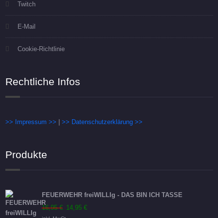
Twitch
E-Mail
Cookie-Richtlinie
Rechtliche Infos
>> Impressum >>
|
>> Datenschutzerklärung >>
Produkte
FEUERWEHR freiWILLIg - DAS BIN ICH TASSE
Ursprünglicher
Aktueller
16,95
€
14,95
€
Preis
Preis