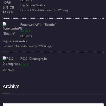
inkl. MwSt.
war:
ist:
zzgl.
Versandkosten
16,95 €
14,95 €.
Lieferzeit:
Standardversand (2-7 Werktage)
FeuerwehrWilli "Beanie"
19,95
€
inkl. MwSt.
zzgl.
Versandkosten
Lieferzeit:
Standardversand (2-7 Werktage)
P012- Dienstgrade
5,99
€
inkl. MwSt.
Archive
Archive