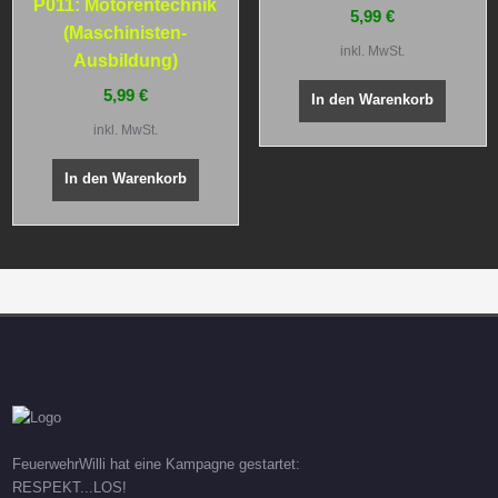
P011: Motorentechnik
5,99
€
(Maschinisten-
inkl. MwSt.
Ausbildung)
5,99
€
In den Warenkorb
inkl. MwSt.
In den Warenkorb
FeuerwehrWilli hat eine Kampagne gestartet:
RESPEKT...LOS!