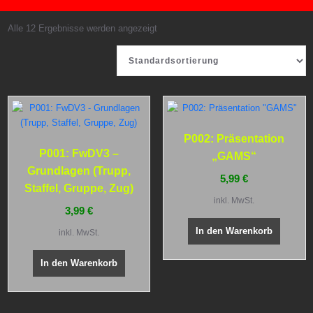
Alle 12 Ergebnisse werden angezeigt
P002: Präsentation
P001: FwDV3 –
„GAMS“
Grundlagen (Trupp,
5,99
€
Staffel, Gruppe, Zug)
inkl. MwSt.
3,99
€
In den Warenkorb
inkl. MwSt.
In den Warenkorb