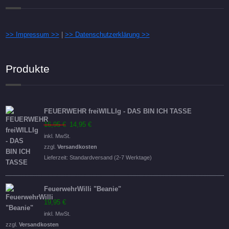
>> Impressum >>
|
>> Datenschutzerklärung >>
Produkte
FEUERWEHR freiWILLIg - DAS BIN ICH TASSE
Ursprünglicher
Aktueller
16,95
€
14,95
€
Preis
Preis
inkl. MwSt.
war:
ist:
zzgl.
Versandkosten
16,95 €
14,95 €.
Lieferzeit:
Standardversand (2-7 Werktage)
FeuerwehrWilli "Beanie"
19,95
€
inkl. MwSt.
zzgl.
Versandkosten