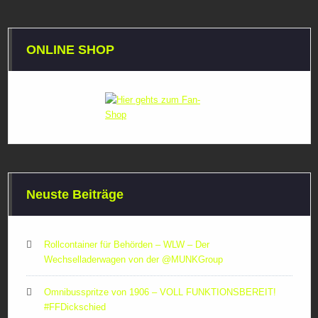
ONLINE SHOP
Neuste Beiträge
Rollcontainer für Behörden – WLW – Der
Wechselladerwagen von der ‪@MUNKGroup‬
Omnibusspritze von 1906 – VOLL FUNKTIONSBEREIT!
#FFDickschied