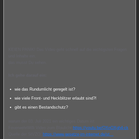
KEIEN PANIK! Das Video geht schnell auf die wichtigsten Fragen
und Inhalte ein.
das musst Du sehen.
Ich gehe darauf ein:
wie das Rundumlicht geregelt ist?
wie viele Front- und Heckblitzer erlaubt sind?!
gibt es einen Bestandschutz?
warum der 03. Juli 2021 ein wichtiges Datum ist
FeuerwehrWilli Video zum Blaulicht:
https://youtu.be/QXnOXgh4-ck
Quelle der StVZO:
https://www.gesetze-im-internet.de/st…