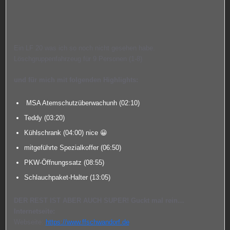
Ein LF 20 was ich so noch nicht gesehen habe.
Löschgruppenfahrzeug für 9 Personen (1-8)
und für mich mit folgenden Highlights:
MSA Atemschutzüberwachunh (
02:10
)
Teddy (
03:20
)
Kühlschrank (
04:00
) nice 😀
mitgeführte Spezialkoffer (
06:50
)
PKW-Öffnungssatz (
08:55
)
Schlauchpaket-Halter (
13:05
)
DER REST IST ABER AUCH SUPER! Guckt mal rein…
Internetseite:
Webseite:
https://www.ffschwandorf.de