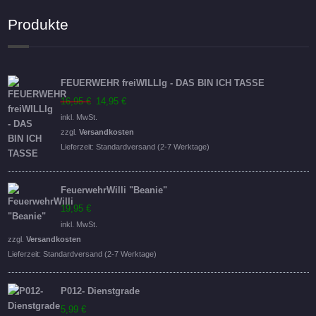
Produkte
FEUERWEHR freiWILLIg - DAS BIN ICH TASSE
Ursprünglicher
Aktueller
16,95
€
14,95
€
Preis
Preis
inkl. MwSt.
war:
ist:
zzgl.
Versandkosten
16,95 €
14,95 €.
Lieferzeit:
Standardversand (2-7 Werktage)
FeuerwehrWilli "Beanie"
19,95
€
inkl. MwSt.
zzgl.
Versandkosten
Lieferzeit:
Standardversand (2-7 Werktage)
P012- Dienstgrade
5,99
€