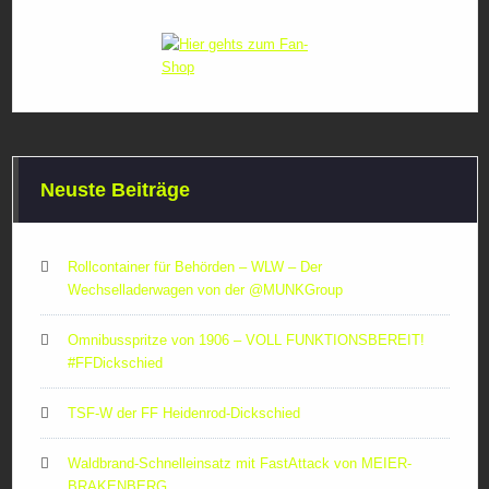
Neuste Beiträge
Rollcontainer für Behörden – WLW – Der
Wechselladerwagen von der ‪@MUNKGroup‬
Omnibusspritze von 1906 – VOLL FUNKTIONSBEREIT!
#FFDickschied
TSF-W der FF Heidenrod-Dickschied
Waldbrand-Schnelleinsatz mit FastAttack von MEIER-
BRAKENBERG