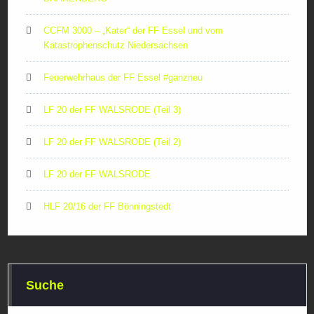
CCFM 3000 – „Kater“ der FF Essel und vom
Katastrophenschutz Niedersachsen
Feuerwehrhaus der FF Essel #ganzneu
LF 20 der FF WALSRODE (Teil 3)
LF 20 der FF WALSRODE (Teil 2)
LF 20 der FF WALSRODE
HLF 20/16 der FF Bönningstedt
Suche