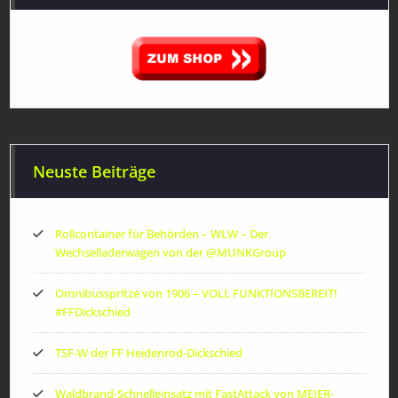
Neuste Beiträge
Rollcontainer für Behörden – WLW – Der
Wechselladerwagen von der ‪@MUNKGroup‬
Omnibusspritze von 1906 – VOLL FUNKTIONSBEREIT!
#FFDickschied
TSF-W der FF Heidenrod-Dickschied
Waldbrand-Schnelleinsatz mit FastAttack von MEIER-