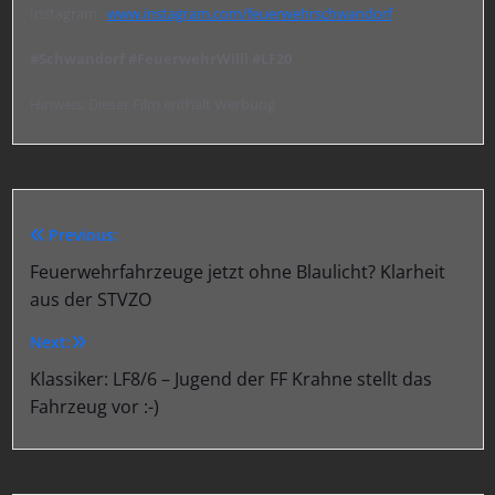
Instagram:
www.instagram.com/feuerwehrschwandorf
#Schwandorf #FeuerwehrWilli #LF20
Hinweis: Dieser Film enthält Werbung.
Previous:
Beitragsnavigation
Feuerwehrfahrzeuge jetzt ohne Blaulicht? Klarheit
aus der STVZO
Next:
Klassiker: LF8/6 – Jugend der FF Krahne stellt das
Fahrzeug vor :-)