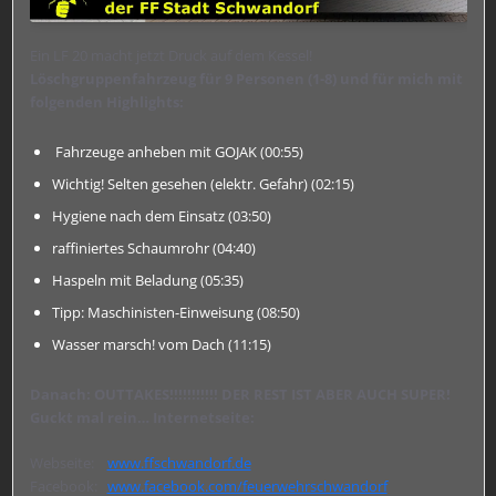
Ein LF 20 macht jetzt Druck auf dem Kessel!
Löschgruppenfahrzeug für 9 Personen (1-8) und für mich mit
folgenden Highlights:
Fahrzeuge anheben mit GOJAK (
00:55
)
Wichtig! Selten gesehen (elektr. Gefahr) (
02:15
)
Hygiene nach dem Einsatz (
03:50
)
raffiniertes Schaumrohr (
04:40
)
Haspeln mit Beladung (
05:35
)
Tipp: Maschinisten-Einweisung (
08:50
)
Wasser marsch! vom Dach (
11:15
)
Danach: OUTTAKES!!!!!!!!!!! DER REST IST ABER AUCH SUPER!
Guckt mal rein… Internetseite:
Webseite:
www.ffschwandorf.de
Facebook:
www.facebook.com/feuerwehrschwandorf