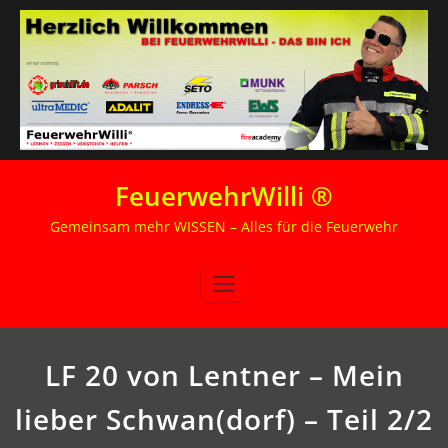
Zum
FeuerwehrWilli ®
Inhalt
springen
Gemeinsam mehr WISSEN – Alles für die Feuerwehr
LF 20 von Lentner – Mein
lieber Schwan(dorf) – Teil 2/2