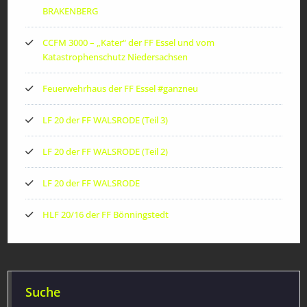
BRAKENBERG
CCFM 3000 – „Kater“ der FF Essel und vom
Katastrophenschutz Niedersachsen
Feuerwehrhaus der FF Essel #ganzneu
LF 20 der FF WALSRODE (Teil 3)
LF 20 der FF WALSRODE (Teil 2)
LF 20 der FF WALSRODE
HLF 20/16 der FF Bönningstedt
Suche