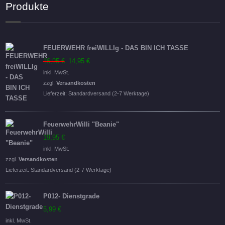
Produkte
FEUERWEHR freiWILLIg - DAS BIN ICH TASSE
Ursprünglicher
Aktueller
16,95
€
14,95
€
Preis
Preis
inkl. MwSt.
war:
ist:
zzgl.
Versandkosten
16,95 €
14,95 €.
Lieferzeit:
Standardversand (2-7 Werktage)
FeuerwehrWilli "Beanie"
19,95
€
inkl. MwSt.
zzgl.
Versandkosten
Lieferzeit:
Standardversand (2-7 Werktage)
P012- Dienstgrade
5,99
€
inkl. MwSt.