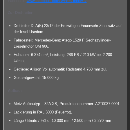
Facebook:
www.facebook.com/WFFFZinnowitz
Zur Drehleiter:
Drehleiter DLA(K) 23/12 der Freiwilligen Feuerwehr Zinnowitz auf
der Insel Usedom
Fahrgestell: Mercedes-Benz Atego 1529 F Sechszylinder-
Dieselmotor OM 906,
Hubraum: 6.374 cm³, Leistung: 286 PS / 210 kW bei 2.200
U/min,
Getriebe: Allison Vollautomatik Radstand 4.760 mm zul.
Gesamtgewicht: 15.000 kg.
Aufbau:
Metz Aufbautyp: L32A XS, Produktionsnummer: A2T0037-0001
Lackierung in RAL 3000 (Feuerrot),
Länge / Breite / Höhe: 10.000 mm / 2.500 mm / 3.270 mm