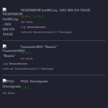
FEUERWEHR freiWILLIg - DAS BIN ICH TASSE
Ursprünglicher
Aktueller
16,95
€
14,95
€
Preis
Preis
inkl. MwSt.
war:
ist:
zzgl.
Versandkosten
16,95 €
14,95 €.
Lieferzeit:
Standardversand (2-7 Werktage)
FeuerwehrWilli "Beanie"
19,95
€
inkl. MwSt.
zzgl.
Versandkosten
Lieferzeit:
Standardversand (2-7 Werktage)
P012- Dienstgrade
5,99
€
inkl. MwSt.