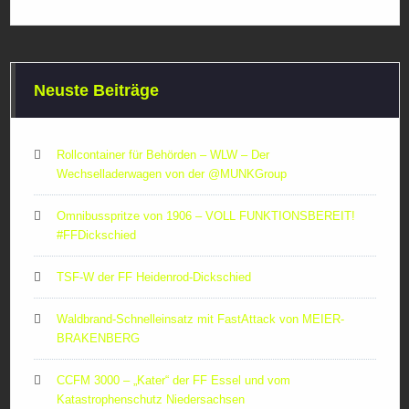
Neuste Beiträge
Rollcontainer für Behörden – WLW – Der
Wechselladerwagen von der ‪@MUNKGroup‬
Omnibusspritze von 1906 – VOLL FUNKTIONSBEREIT!
#FFDickschied
TSF-W der FF Heidenrod-Dickschied
Waldbrand-Schnelleinsatz mit FastAttack von MEIER-
BRAKENBERG
CCFM 3000 – „Kater“ der FF Essel und vom
Katastrophenschutz Niedersachsen