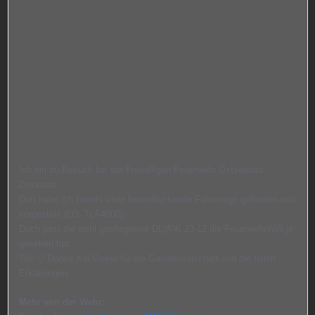
Ich bin zu Besuch bei der Freiwilligen Feuerwehr Ostseebad
Zinnowitz.
Dort habe ich bereits viele beeindruckende Fahrzeuge gefunden und
vorgestellt (LO, TLF4000).
Doch jetzt die wohl gepflegteste DL(A)K 23-12 die FeuerwehrWilli je
gesehen hat.
Toll 🙂 Danke Kai Goyer für die Gastfreundschaft und die tollen
Erklärungen.
Mehr von der Wehr: