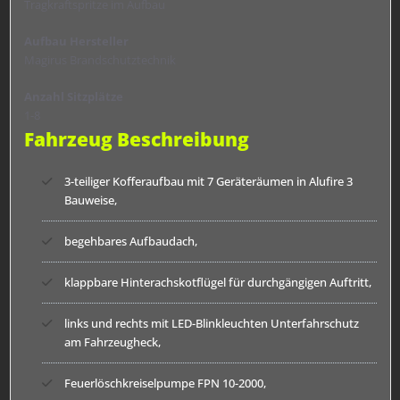
Tragkraftspritze im Aufbau
Aufbau Hersteller
Magirus Brandschutztechnik
Anzahl Sitzplätze
1-8
Fahrzeug Beschreibung
3-teiliger Kofferaufbau mit 7 Geräteräumen in Alufire 3
Bauweise,
begehbares Aufbaudach,
klappbare Hinterachskotflügel für durchgängigen Auftritt,
links und rechts mit LED-Blinkleuchten Unterfahrschutz
am Fahrzeugheck,
Feuerlöschkreiselpumpe FPN 10-2000,