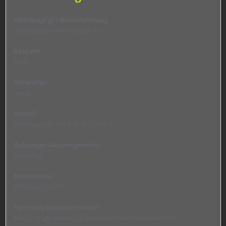
Fahrzeugtyp / Klassifizierung
Löschgruppenfahrzeug LF 10
Baujahr
2019
Hersteller
Iveco
Modell
EuroCargo FF 150 E 32 WS / 150-3
Zulässiges Gesamtgewicht
14.000 kg
Motordaten
6.728 ccm, 320 PS
Fahrzeug Besonderheiten
Allrad, Single-Bereifung, pneumatischer Pumpenlift für