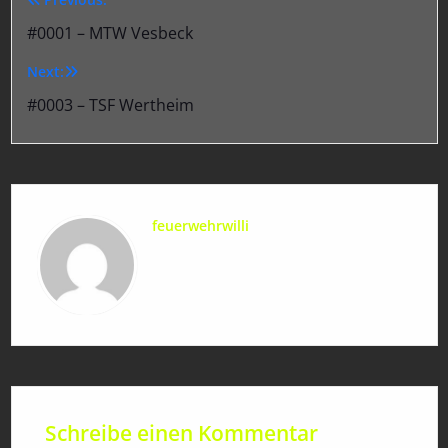
Beitragsnavigation
#0001 – MTW Vesbeck
Next:
#0003 – TSF Wertheim
feuerwehrwilli
Schreibe einen Kommentar