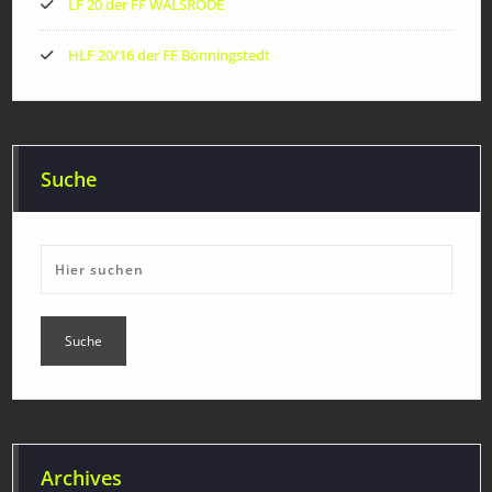
LF 20 der FF WALSRODE
HLF 20/16 der FF Bönningstedt
Suche
Archives