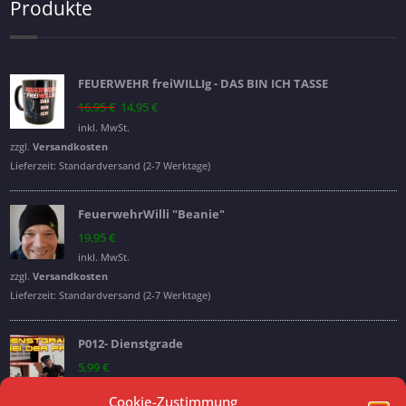
Produkte
FEUERWEHR freiWILLIg - DAS BIN ICH TASSE
Ursprünglicher
Aktueller
16,95
€
14,95
€
Preis
Preis
inkl. MwSt.
war:
ist:
zzgl.
Versandkosten
16,95 €
14,95 €.
Lieferzeit:
Standardversand (2-7 Werktage)
FeuerwehrWilli "Beanie"
19,95
€
inkl. MwSt.
zzgl.
Versandkosten
Lieferzeit:
Standardversand (2-7 Werktage)
P012- Dienstgrade
5,99
€
inkl. MwSt.
Cookie-Zustimmung