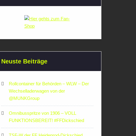
Neuste Beiträge
Rollcontainer für Behörden – WLW – Der
Wechselladerwagen von der
‪@MUNKGroup‬
Omnibusspritze von 1906 – VOLL
FUNKTIONSBEREIT! #FFDickschied
TSF-W der FF Heidenrod-Dickschied