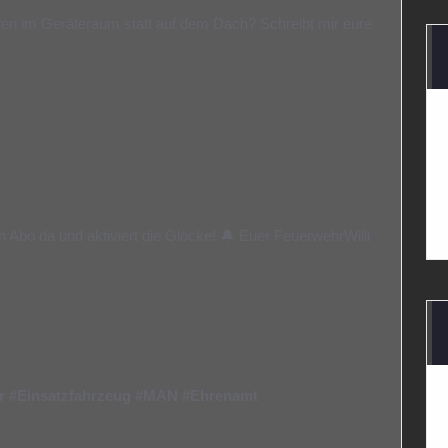
en im Geräteraum statt auf dem Dach? Schreibt mir eure
n Abo da und aktiviert die Glocke! 🔔 Euer FeuerwehrWilli
r
#Einsatzfahrzeug
#MAN
#Ehrenamt