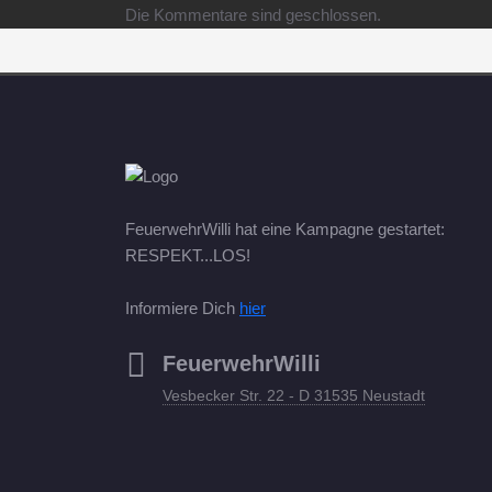
Die Kommentare sind geschlossen.
FeuerwehrWilli hat eine Kampagne gestartet:
RESPEKT...LOS!
Informiere Dich
hier
FeuerwehrWilli
Vesbecker Str. 22 - D 31535 Neustadt