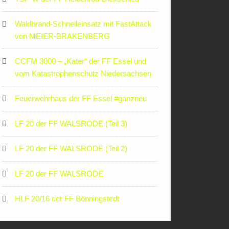
Waldbrand-Schnelleinsatz mit FastAttack
von MEIER-BRAKENBERG
CCFM 3000 – „Kater“ der FF Essel und
vom Katastrophenschutz Niedersachsen
Feuerwehrhaus der FF Essel #ganzneu
LF 20 der FF WALSRODE (Teil 3)
LF 20 der FF WALSRODE (Teil 2)
LF 20 der FF WALSRODE
HLF 20/16 der FF Bönningstedt