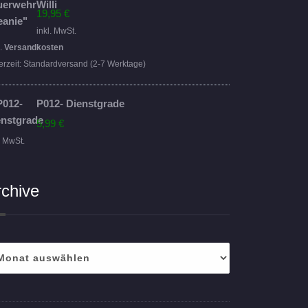
19,95
€
inkl. MwSt.
l.
Versandkosten
erzeit:
Standardversand (2-7 Werktage)
P012- Dienstgrade
5,99
€
. MwSt.
rchive
hive