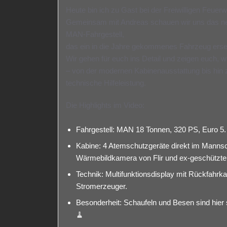
Heute bin ich zu Gast bei der Freiwilligen Feue
Gemeinsam mit Andreas schauen wir uns das neu
MAN-Fahrgestell,
das ein in die Jahre gekommenes Fahrzeug erse
Wir gehen für euch ins Detail und zeigen euch, 
– von der modernen Kabinenausstattung bis hin z
technische Hilfeleistung.
Die Highlights im Video:
Fahrgestell: MAN 18 Tonnen, 320 PS, Euro 5.
Kabine: 4 Atemschutzgeräte direkt im Mannsch
Wärmebildkamera von Flir und ex-geschützte
Technik: Multifunktionsdisplay mit Rückfahrk
Stromerzeuger.
Besonderheit: Schaufeln und Besen sind hier
🧹