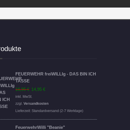
rodukte
FEUERWEHR freiWILLIg - DAS BIN ICH
TASSE
Ursprünglicher
Aktueller
16,95
€
14,95
€
Preis
Preis
inkl. MwSt.
war:
ist:
zzgl.
Versandkosten
16,95 €
14,95 €.
Lieferzeit:
Standardversand (2-7 Werktage)
FeuerwehrWilli "Beanie"