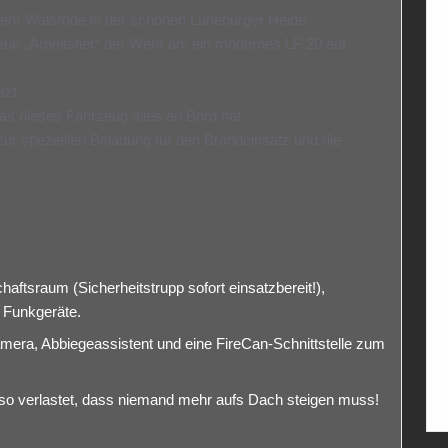
rwehr Walsrode in der schönen Lüneburger Heide.
e „Arbeitstier“ der Wehr an: ein modernes LF 20 auf
tzt.
was dieses Fahrzeug alles an Bord hat
ur speziellen Beladung für den Brandeinsatz und die
aftsraum (Sicherheitstrupp sofort einsatzbereit!),
 Funkgeräte.
amera, Abbiegeassistent und eine FireCan-Schnittstelle zum
 so verlastet, dass niemand mehr aufs Dach steigen muss!