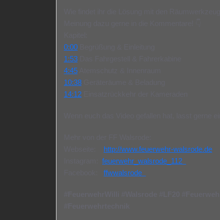
Wie findet ihr die Lösung mit den Räumwerkzeug
Meinung dazu gerne in die Kommentare! 👇
Kapitel:
0:00
Begrüßung & Einleitung
1:53
Das Fahrgestell & Fahrerkabine
4:45
Atemschutz & Innenraum
10:38
Geräteräume & Beladung
14:12
Einsatzrückkehr der Kameraden
Wenn euch das Video gefallen hat, lasst gerne ei
Mehr von der FF Walsrode:
Webseite:
http://www.feuerwehr-walsrode.de
Instagram:
feuerwehr_walsrode_112
Facebook:
ffwwalsrode
#FeuerwehrWilli
#Walsrode
#LF20
#Feuerweh
#Feuerwehrtechnik