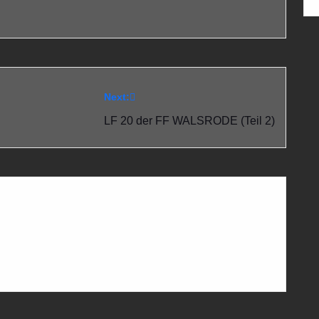
Next:
LF 20 der FF WALSRODE (Teil 2)