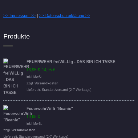
>> Impressum >>
|
>> Datenschutzerklärung >>
Produkte
FEUERWEHR freiWILLIg - DAS BIN ICH TASSE
Ursprünglicher
Aktueller
16,95
€
14,95
€
Preis
Preis
inkl. MwSt.
war:
ist:
zzgl.
Versandkosten
16,95 €
14,95 €.
Lieferzeit:
Standardversand (2-7 Werktage)
FeuerwehrWilli "Beanie"
19,95
€
inkl. MwSt.
zzgl.
Versandkosten
Lieferzeit:
Standardversand (2-7 Werktage)