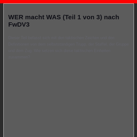
WER macht WAS (Teil 1 von 3) nach
FwDV3
Dieser Teil befasst sich mit den taktischen Zeichen und den
Definitionen von dem selbstständigen Trupp, der Staffel, der Gruppe
und dem Zug. Wie setzen sich diese taktischen Einheiten
zusammen?