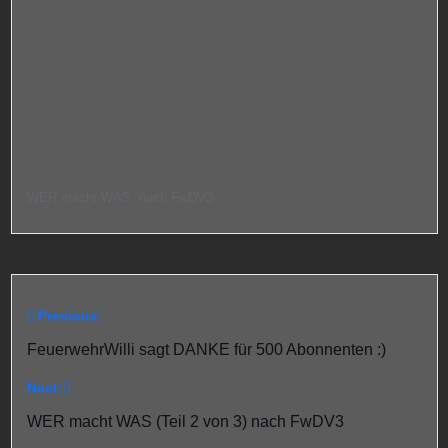
WER macht WAS nach FwDV3
Previous:
Beitragsnavigation
FeuerwehrWilli sagt DANKE für 500 Abonnenten :)
Next:
WER macht WAS (Teil 2 von 3) nach FwDV3