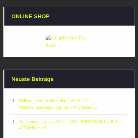
ONLINE SHOP
Neuste Beiträge
Rollcontainer für Behörden – WLW – Der
Wechselladerwagen von der ‪@MUNKGroup‬
Omnibusspritze von 1906 – VOLL FUNKTIONSBEREIT!
#FFDickschied