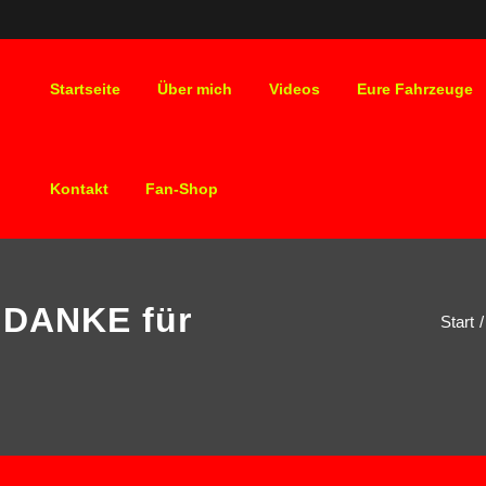
Startseite
Über mich
Videos
Eure Fahrzeuge
Kontakt
Fan-Shop
t DANKE für
Start