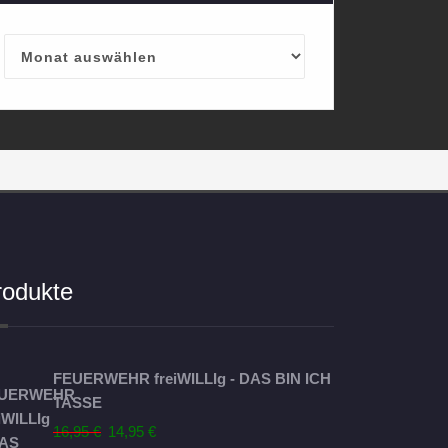
Archives
rodukte
FEUERWEHR freiWILLIg - DAS BIN ICH
TASSE
Ursprünglicher
Aktueller
16,95
€
14,95
€