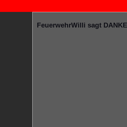
FeuerwehrWilli sagt DANKE 