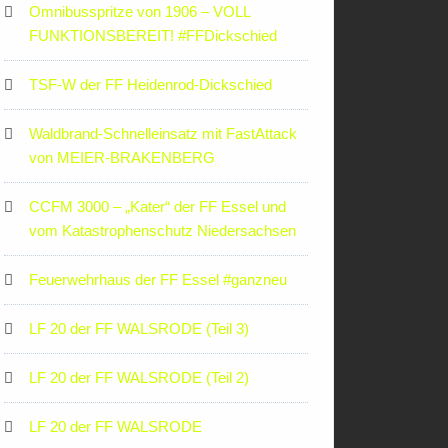
Omnibusspritze von 1906 – VOLL
FUNKTIONSBEREIT! #FFDickschied
TSF-W der FF Heidenrod-Dickschied
Waldbrand-Schnelleinsatz mit FastAttack
von MEIER-BRAKENBERG
CCFM 3000 – „Kater“ der FF Essel und
vom Katastrophenschutz Niedersachsen
Feuerwehrhaus der FF Essel #ganzneu
LF 20 der FF WALSRODE (Teil 3)
LF 20 der FF WALSRODE (Teil 2)
LF 20 der FF WALSRODE