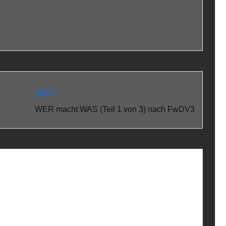
Next:
WER macht WAS (Teil 1 von 3) nach FwDV3