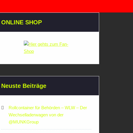
ONLINE SHOP
Neuste Beiträge
Rollcontainer für Behörden – WLW – Der
Wechselladerwagen von der
‪@MUNKGroup‬