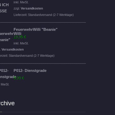
Preis
Preis
inkl. MwSt.
war:
ist:
zzgl.
Versandkosten
16,95 €
14,95 €.
Lieferzeit:
Standardversand (2-7 Werktage)
FeuerwehrWilli "Beanie"
19,95
€
inkl. MwSt.
l.
Versandkosten
erzeit:
Standardversand (2-7 Werktage)
P012- Dienstgrade
5,99
€
. MwSt.
rchive