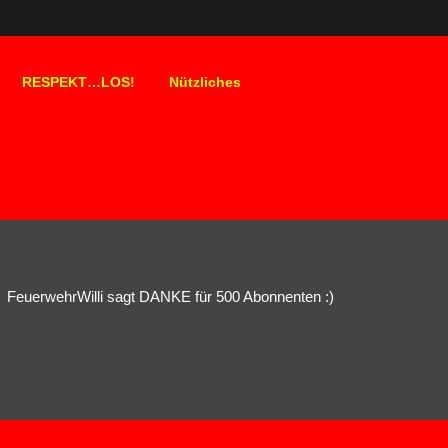
RESPEKT…LOS!
Nützliches
FeuerwehrWilli sagt DANKE für 500 Abonnenten :)