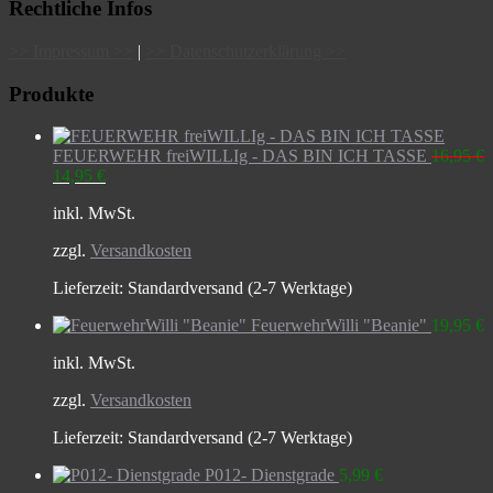
Rechtliche Infos
>> Impressum >>
|
>> Datenschutzerklärung >>
Produkte
FEUERWEHR freiWILLIg - DAS BIN ICH TASSE
16,95
€
Ursprünglicher
Aktueller
14,95
€
Preis
Preis
inkl. MwSt.
war:
ist:
16,95 €
14,95 €.
zzgl.
Versandkosten
Lieferzeit:
Standardversand (2-7 Werktage)
FeuerwehrWilli "Beanie"
19,95
€
inkl. MwSt.
zzgl.
Versandkosten
Lieferzeit:
Standardversand (2-7 Werktage)
P012- Dienstgrade
5,99
€