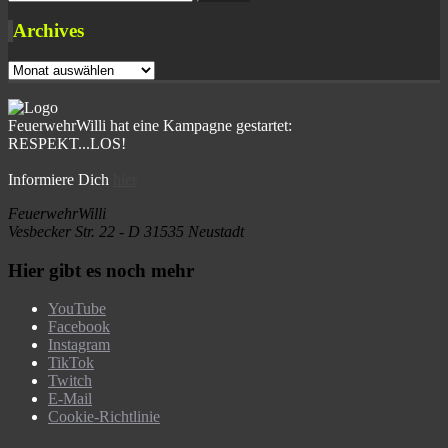
Archives
Archives
FeuerwehrWilli hat eine Kampagne gestartet:
RESPEKT...LOS!
Informiere Dich
hier
FeuerwehrWilli
Vesbecker Str. 22 - D 31535 Neustadt
Hier gibt es noch mehr
YouTube
Facebook
Instagram
TikTok
Twitch
E-Mail
Cookie-Richtlinie