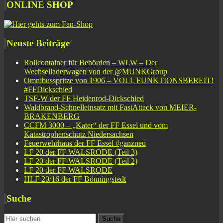
ONLINE SHOP
Neuste Beiträge
Rollcontainer für Behörden – WLW – Der
Wechselladerwagen von der ‪@MUNKGroup‬
Omnibusspritze von 1906 – VOLL FUNKTIONSBEREIT!
#FFDickschied
TSF-W der FF Heidenrod-Dickschied
Waldbrand-Schnelleinsatz mit FastAttack von MEIER-
BRAKENBERG
CCFM 3000 – „Kater“ der FF Essel und vom
Katastrophenschutz Niedersachsen
Feuerwehrhaus der FF Essel #ganzneu
LF 20 der FF WALSRODE (Teil 3)
LF 20 der FF WALSRODE (Teil 2)
LF 20 der FF WALSRODE
HLF 20/16 der FF Bönningstedt
Suche