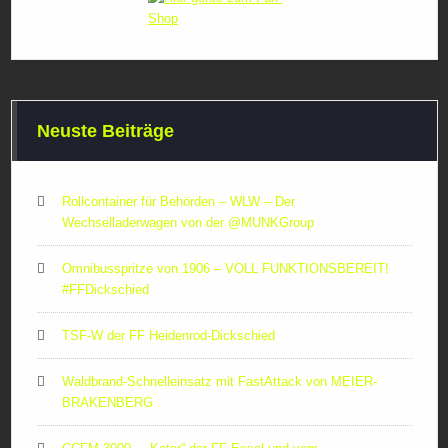
Neuste Beiträge
Rollcontainer für Behörden – WLW – Der
Wechselladerwagen von der ‪@MUNKGroup‬
Omnibusspritze von 1906 – VOLL FUNKTIONSBEREIT!
#FFDickschied
TSF-W der FF Heidenrod-Dickschied
Waldbrand-Schnelleinsatz mit FastAttack von MEIER-
BRAKENBERG