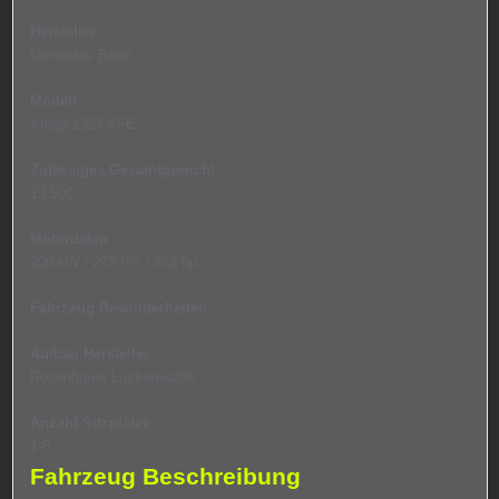
Hersteller
Mercedes Benz
Modell
Atego 1327 AFE
Zulässiges Gesamtgewicht
13.500
Motordaten
200 kW / 272 PS / 268 hp
Fahrzeug Besonderheiten
Aufbau Hersteller
Rosenbauer Luckenwalde
Anzahl Sitzplätze
1-8
Fahrzeug Beschreibung