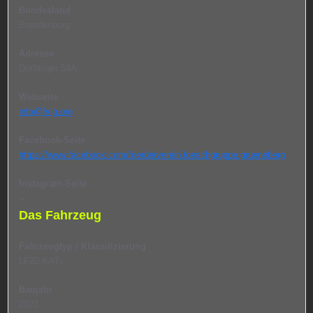
Bundesland
Brandenburg
Adresse
Dorfanger 54A
Webseite
info@fvlg.org
Facebook-Seite
https://www.facebook.com/foerderverein.loeschgruppe.grueneberg
Instagram-Seite
–
Das Fahrzeug
Fahrzeugtyp / Klassifizierung
LF20 KATs
Baujahr
2023