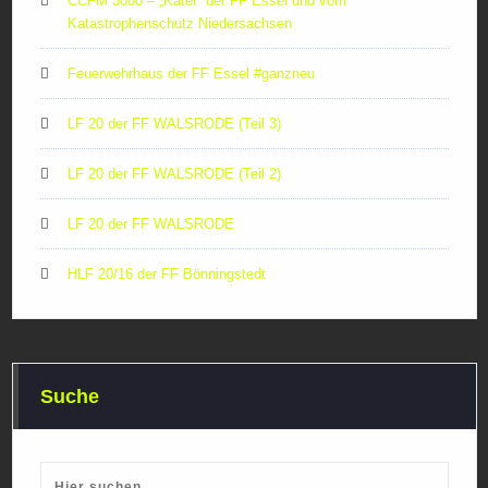
CCFM 3000 – „Kater“ der FF Essel und vom
Katastrophenschutz Niedersachsen
Feuerwehrhaus der FF Essel #ganzneu
LF 20 der FF WALSRODE (Teil 3)
LF 20 der FF WALSRODE (Teil 2)
LF 20 der FF WALSRODE
HLF 20/16 der FF Bönningstedt
Suche