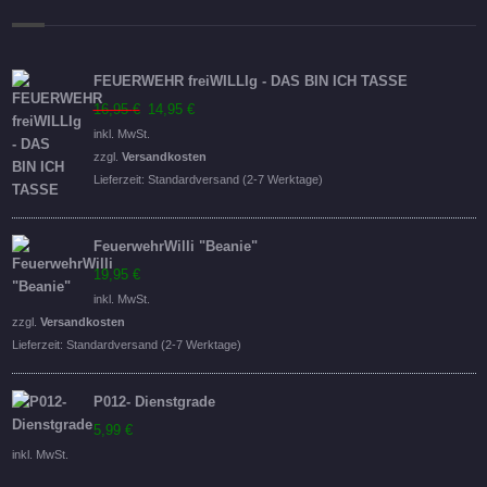
FEUERWEHR freiWILLIg - DAS BIN ICH TASSE
Ursprünglicher
Aktueller
16,95
€
14,95
€
Preis
Preis
inkl. MwSt.
war:
ist:
zzgl.
Versandkosten
16,95 €
14,95 €.
Lieferzeit:
Standardversand (2-7 Werktage)
FeuerwehrWilli "Beanie"
19,95
€
inkl. MwSt.
zzgl.
Versandkosten
Lieferzeit:
Standardversand (2-7 Werktage)
P012- Dienstgrade
5,99
€
inkl. MwSt.