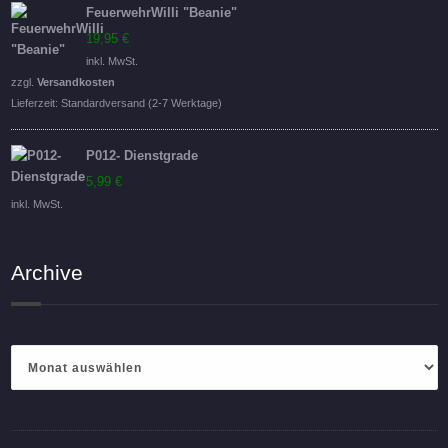
FeuerwehrWilli "Beanie"
19,95
€
inkl. MwSt.
zzgl.
Versandkosten
Lieferzeit:
Standardversand (2-7 Werktage)
P012- Dienstgrade
5,99
€
inkl. MwSt.
Archive
Archive