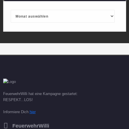
Archives
FeuerwehrWilli hat eine Kampagne gestartet:
RESPEKT...LOS!
Informiere Dich
hier
FeuerwehrWilli