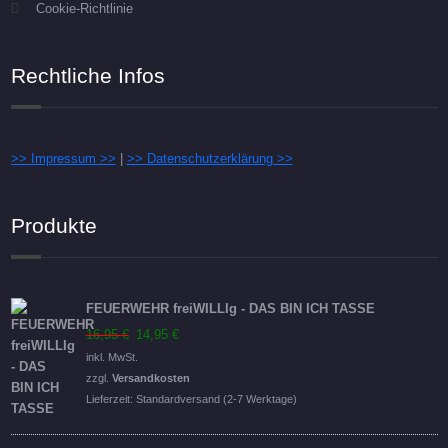
Cookie-Richtlinie
Rechtliche Infos
>> Impressum >>
|
>> Datenschutzerklärung >>
Produkte
FEUERWEHR freiWILLIg - DAS BIN ICH TASSE
Ursprünglicher
Aktueller
16,95
€
14,95
€
Preis
Preis
inkl. MwSt.
war:
ist:
zzgl.
Versandkosten
16,95 €
14,95 €.
Lieferzeit:
Standardversand (2-7 Werktage)