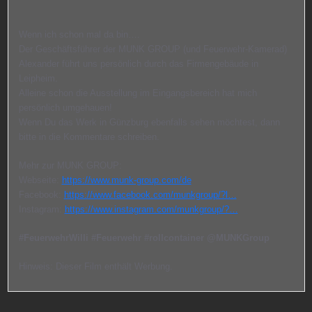
Wenn ich schon mal da bin….
Der Geschäftsführer der MUNK GROUP (und Feuerwehr-Kamerad)
Alexander führt uns persönlich durch das Firmengebäude in
Leipheim.
Alleine schon die Ausstellung im Eingangsbereich hat mich
persönlich umgehauen!
Wenn Du das Werk in Günzburg ebenfalls sehen möchtest, dann
bitte in die Kommentare schreiben.
Mehr zur MUNK GROUP:
Webseite:
https://www.munk-group.com/de
Facebook:
https://www.facebook.com/munkgroup/?l…
Instagram:
https://www.instagram.com/munkgroup/?…
#FeuerwehrWilli
#Feuerwehr
#rollcontainer
@MUNKGroup
Hinweis: Dieser Film enthält Werbung.