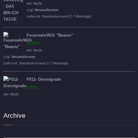
Preis
Preis
inkl. MwSt.
war:
ist:
zzgl.
Versandkosten
16,95 €
14,95 €.
Lieferzeit:
Standardversand (2-7 Werktage)
FeuerwehrWilli "Beanie"
19,95
€
inkl. MwSt.
zzgl.
Versandkosten
Lieferzeit:
Standardversand (2-7 Werktage)
P012- Dienstgrade
5,99
€
inkl. MwSt.
Archive