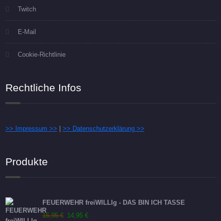
Twitch
E-Mail
Cookie-Richtlinie
Rechtliche Infos
>> Impressum >>
|
>> Datenschutzerklärung >>
Produkte
FEUERWEHR freiWILLIg - DAS BIN ICH TASSE
Ursprünglicher
Aktueller
16,95
€
14,95
€