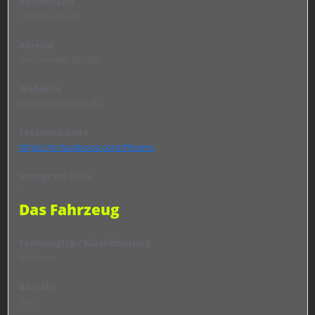
Bundesland
Niedersachsen
Adresse
Bensersieler Straße
Webseite
feuerwehr-esens.de
Facebook-Seite
https://m.facebook.com/ffesens
Instagram-Seite
-
Das Fahrzeug
Fahrzeugtyp / Klassifizierung
RW-Kran
Baujahr
2020