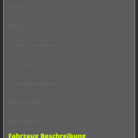
Hersteller
MAN
Modell
TGS 18.360
Zulässiges Gesamtgewicht
18000 kg
Motordaten
-
Fahrzeug Besonderheiten
Hydrodrive
Aufbau Hersteller
Schlingmann
Anzahl Sitzplätze
1-2
Fahrzeug Beschreibung