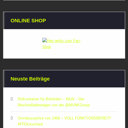
ONLINE SHOP
Neuste Beiträge
Rollcontainer für Behörden – WLW – Der
Wechselladerwagen von der ‪@MUNKGroup‬
Omnibusspritze von 1906 – VOLL FUNKTIONSBEREIT!
#FFDickschied