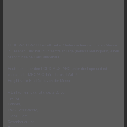
FEUERWEHRWILLI ist offizieller Medienpartner der Florian Messe
in Dresden. Hier hat ihr in zentraler Lage (neben Meetingpoint) einen
Stand für seine Fans aufgebaut.
Heute nimmt er den FORD MUSTANG unter die Lupe und ist
begeistert – MEGA! Gehört der bald Willi?
Es gibt viele Eindrücke von der Messe:
– Einfach ein paar Stände, z.B. von
TexPort,
Dönges,
EWS Schuhfabrik,
Globe Flight,
Rosenbauer und