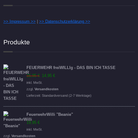
>> Impressum >>
|
>> Datenschutzerklärung >>
Produkte
FEUERWEHR freiWILLIg - DAS BIN ICH TASSE
Ursprünglicher
Aktueller
16,95
€
14,95
€
Preis
Preis
inkl. MwSt.
war:
ist:
zzgl.
Versandkosten
16,95 €
14,95 €.
Lieferzeit:
Standardversand (2-7 Werktage)
FeuerwehrWilli "Beanie"
19,95
€
inkl. MwSt.
zzgl.
Versandkosten