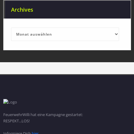
Archives
Archives
FeuerwehrWilli hat eine Kampagne gestartet:
RESPEKT...LOS!
Informiere Dich
hier