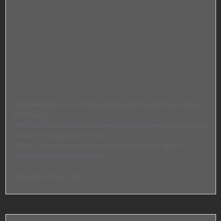
FEUERWEHRWILLI ist offizieller Medienpartner der Florian Messe
in Dresden.
Hier hat ihr in zentraler Lage einen Stand für seine Fans aufgebaut.
Heute im Video geht es um eine
TMB 32 – Teleskopmastbühne der Firma LENTNER GmbH.
Super interessant wie ich finde … 
Viel Spaß mit dem Video.