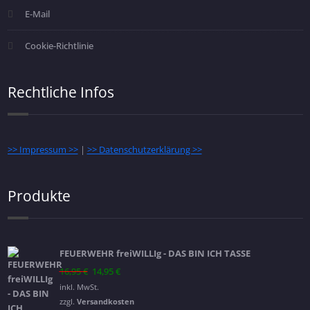
E-Mail
Cookie-Richtlinie
Rechtliche Infos
>> Impressum >>
|
>> Datenschutzerklärung >>
Produkte
FEUERWEHR freiWILLIg - DAS BIN ICH TASSE
Ursprünglicher
Aktueller
16,95
€
14,95
€
Preis
Preis
inkl. MwSt.
war:
ist:
zzgl.
Versandkosten