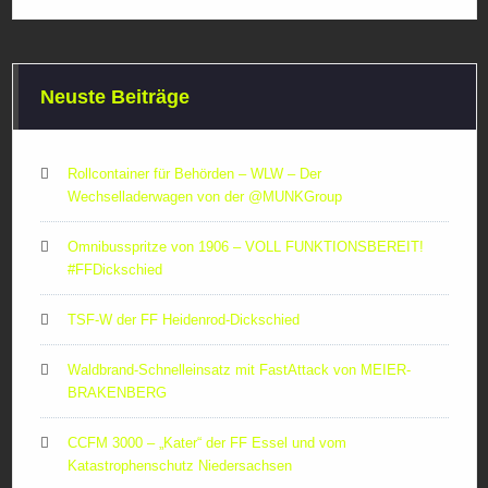
Neuste Beiträge
Rollcontainer für Behörden – WLW – Der
Wechselladerwagen von der ‪@MUNKGroup‬
Omnibusspritze von 1906 – VOLL FUNKTIONSBEREIT!
#FFDickschied
TSF-W der FF Heidenrod-Dickschied
Waldbrand-Schnelleinsatz mit FastAttack von MEIER-
BRAKENBERG
CCFM 3000 – „Kater“ der FF Essel und vom
Katastrophenschutz Niedersachsen