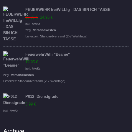
FEUERWEHR freiWILLIg - DAS BIN ICH TASSE
Ursprünglicher
Aktueller
16,95
€
14,95
€
Preis
Preis
inkl. MwSt.
war:
ist:
zzgl.
Versandkosten
16,95 €
14,95 €.
Lieferzeit:
Standardversand (2-7 Werktage)
FeuerwehrWilli "Beanie"
19,95
€
inkl. MwSt.
zzgl.
Versandkosten
Lieferzeit:
Standardversand (2-7 Werktage)
P012- Dienstgrade
5,99
€
inkl. MwSt.
Archive