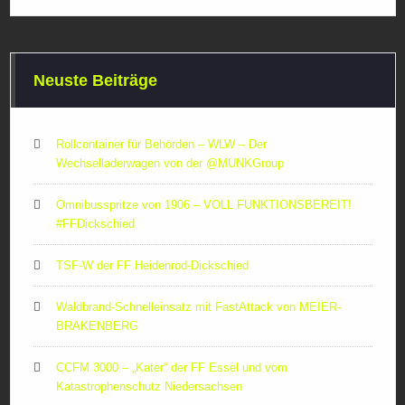
Neuste Beiträge
Rollcontainer für Behörden – WLW – Der
Wechselladerwagen von der ‪@MUNKGroup‬
Omnibusspritze von 1906 – VOLL FUNKTIONSBEREIT!
#FFDickschied
TSF-W der FF Heidenrod-Dickschied
Waldbrand-Schnelleinsatz mit FastAttack von MEIER-
BRAKENBERG
CCFM 3000 – „Kater“ der FF Essel und vom
Katastrophenschutz Niedersachsen