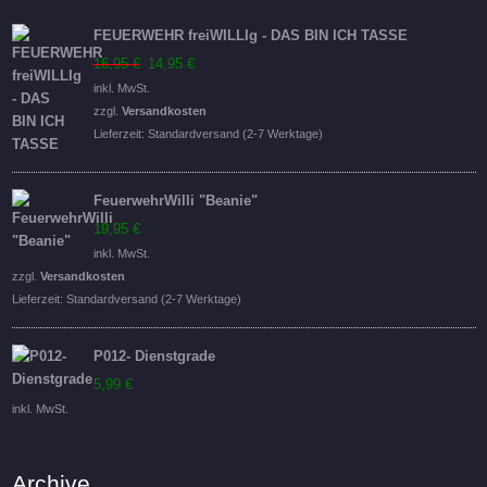
FEUERWEHR freiWILLIg - DAS BIN ICH TASSE
Ursprünglicher
Aktueller
16,95
€
14,95
€
Preis
Preis
inkl. MwSt.
war:
ist:
zzgl.
Versandkosten
16,95 €
14,95 €.
Lieferzeit:
Standardversand (2-7 Werktage)
FeuerwehrWilli "Beanie"
19,95
€
inkl. MwSt.
zzgl.
Versandkosten
Lieferzeit:
Standardversand (2-7 Werktage)
P012- Dienstgrade
5,99
€
inkl. MwSt.
Archive