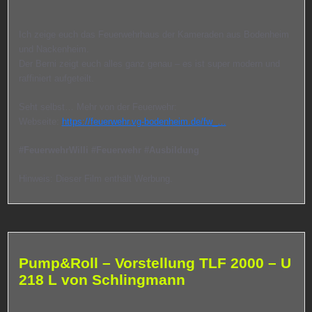
Ich zeige euch das Feuerwehrhaus der Kameraden aus Bodenheim
und Nackenheim.
Der Berni zeigt euch alles ganz genau – es ist super modern und
raffiniert aufgeteilt.
Seht selbst… Mehr von der Feuerwehr:
Webseite:
https://feuerwehr.vg-bodenheim.de/fw_…
#FeuerwehrWilli
#Feuerwehr
#Ausbildung
Hinweis: Dieser Film enthält Werbung.
Pump&Roll – Vorstellung TLF 2000 – U
218 L von Schlingmann