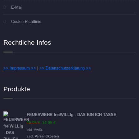
E-Mail
Cookie-Richtlinie
Rechtliche Infos
>> Impressum >>
|
>> Datenschutzerklärung >>
Produkte
FEUERWEHR freiWILLIg - DAS BIN ICH TASSE
Ursprünglicher
Aktueller
16,95
€
14,95
€
Preis
Preis
inkl. MwSt.
war:
ist:
zzgl.
Versandkosten