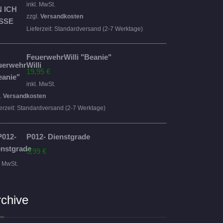
Preis
Preis
inkl. MwSt.
war:
ist:
zzgl.
Versandkosten
16,95 €
14,95 €.
Lieferzeit:
Standardversand (2-7 Werktage)
FeuerwehrWilli "Beanie"
19,95
€
inkl. MwSt.
l.
Versandkosten
erzeit:
Standardversand (2-7 Werktage)
P012- Dienstgrade
5,99
€
. MwSt.
rchive