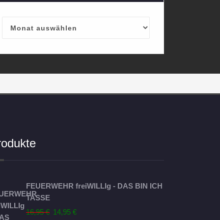
Archives
rodukte
FEUERWEHR freiWILLIg - DAS BIN ICH
TASSE
Ursprünglicher
Aktueller
16,95
€
14,95
€