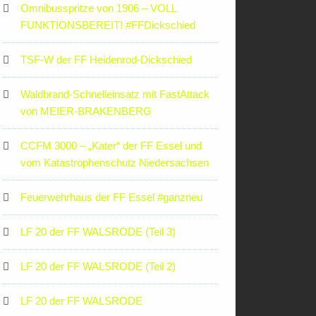
Omnibusspritze von 1906 – VOLL
FUNKTIONSBEREIT! #FFDickschied
TSF-W der FF Heidenrod-Dickschied
Waldbrand-Schnelleinsatz mit FastAttack
von MEIER-BRAKENBERG
CCFM 3000 – „Kater“ der FF Essel und
vom Katastrophenschutz Niedersachsen
Feuerwehrhaus der FF Essel #ganzneu
LF 20 der FF WALSRODE (Teil 3)
LF 20 der FF WALSRODE (Teil 2)
LF 20 der FF WALSRODE