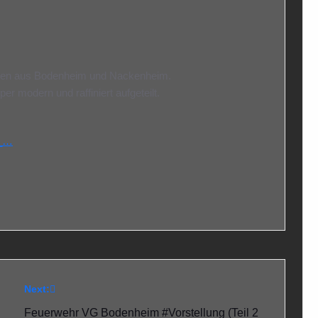
den aus Bodenheim und Nackenheim.
er modern und raffiniert aufgeteilt.
w_…
Next:
Feuerwehr VG Bodenheim #Vorstellung (Teil 2