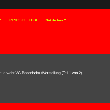
RESPEKT…LOS!
Nützliches
euerwehr VG Bodenheim #Vorstellung (Teil 1 von 2)