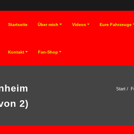
Startseite
Über mich
Videos
Eure Fahrzeuge
Kontakt
Fan-Shop
nheim
Start
F
 von 2)