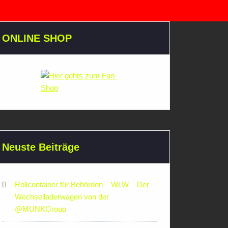
ONLINE SHOP
Neuste Beiträge
Rollcontainer für Behörden – WLW – Der
Wechselladerwagen von der
‪@MUNKGroup‬