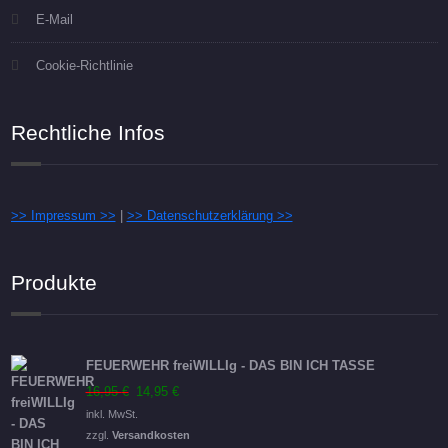
E-Mail
Cookie-Richtlinie
Rechtliche Infos
>> Impressum >>
|
>> Datenschutzerklärung >>
Produkte
FEUERWEHR freiWILLIg - DAS BIN ICH TASSE
Ursprünglicher
Aktueller
16,95
€
14,95
€
Preis
Preis
inkl. MwSt.
war:
ist:
zzgl.
Versandkosten