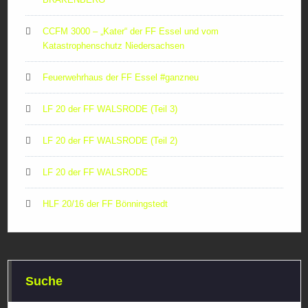
CCFM 3000 – „Kater“ der FF Essel und vom
Katastrophenschutz Niedersachsen
Feuerwehrhaus der FF Essel #ganzneu
LF 20 der FF WALSRODE (Teil 3)
LF 20 der FF WALSRODE (Teil 2)
LF 20 der FF WALSRODE
HLF 20/16 der FF Bönningstedt
Suche