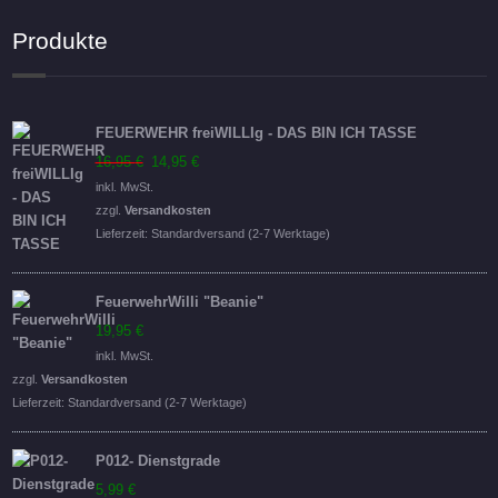
Produkte
FEUERWEHR freiWILLIg - DAS BIN ICH TASSE
Ursprünglicher
Aktueller
16,95
€
14,95
€
Preis
Preis
inkl. MwSt.
war:
ist:
zzgl.
Versandkosten
16,95 €
14,95 €.
Lieferzeit:
Standardversand (2-7 Werktage)
FeuerwehrWilli "Beanie"
19,95
€
inkl. MwSt.
zzgl.
Versandkosten
Lieferzeit:
Standardversand (2-7 Werktage)
P012- Dienstgrade
5,99
€