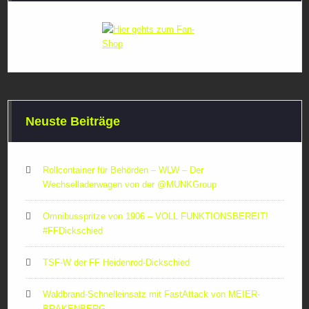
Neuste Beiträge
Rollcontainer für Behörden – WLW – Der
Wechselladerwagen von der ‪@MUNKGroup‬
Omnibusspritze von 1906 – VOLL FUNKTIONSBEREIT!
#FFDickschied
TSF-W der FF Heidenrod-Dickschied
Waldbrand-Schnelleinsatz mit FastAttack von MEIER-
BRAKENBERG