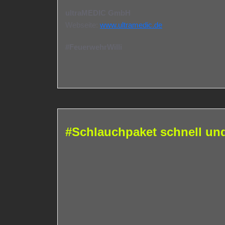
ultraMEDIC GmbH
Webseite:
www.ultramedic.de
#FeuerwehrWilli
#Schlauchpaket schnell und 