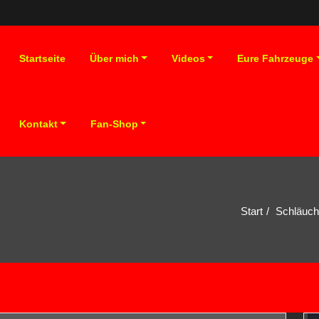
Startseite
Über mich
Videos
Eure Fahrzeuge
Kontakt
Fan-Shop
Start
Schläuch