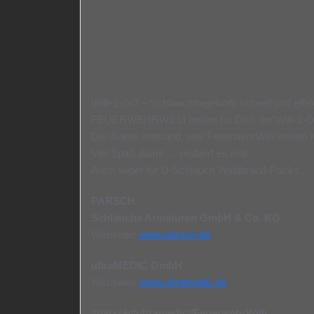
Willi-2-GO – Schlauchtragekorb schnell und effek
FEUERWEHRWILLI erklärt für Dich die“Willi-2-G
Der Name entstand, weil FeuerwehrWilli keinen 
Viel Spaß damit … probiert es mal.
Auch super für D-Schlauch Waldbrand-Packs.
PARSCH
Schläuche Armaturen GmbH & Co. KG
Webseite:
www.parsch.de
ultraMEDIC GmbH
Webseite:
www.ultramedic.de
#parsch#ultramedic#FeuerwehrWilli