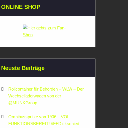
ONLINE SHOP
Neuste Beiträge
Rollcontainer für Behörden – WLW – Der
Wechselladerwagen von der
‪@MUNKGroup‬
Omnibusspritze von 1906 – VOLL
FUNKTIONSBEREIT! #FFDickschied