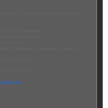
fgrund von Ereignissen und Gutachten, immer mehr
ause PARSCH beantwortet.
erstellung angucken durfte.
t euch teilen 🙂
hema „Schläuche bei der Feuerwehr“ komplett für mich
in die Tüte kommt 😉
GmbH & Co.KG hier:
en-gmbh-co-kg…