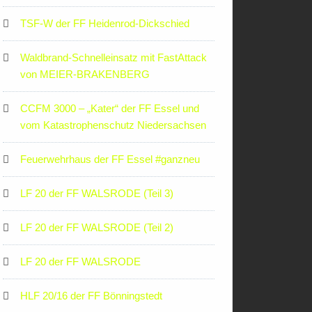
TSF-W der FF Heidenrod-Dickschied
Waldbrand-Schnelleinsatz mit FastAttack
von MEIER-BRAKENBERG
CCFM 3000 – „Kater“ der FF Essel und
vom Katastrophenschutz Niedersachsen
Feuerwehrhaus der FF Essel #ganzneu
LF 20 der FF WALSRODE (Teil 3)
LF 20 der FF WALSRODE (Teil 2)
LF 20 der FF WALSRODE
HLF 20/16 der FF Bönningstedt