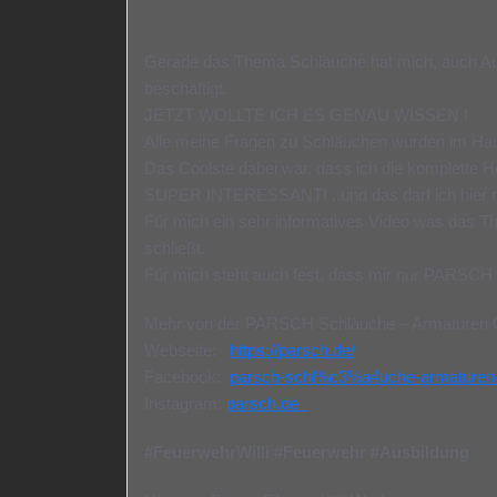
Gerade das Thema Schläuche hat mich, auch Au
beschäftigt.
JETZT WOLLTE ICH ES GENAU WISSEN !
Alle meine Fragen zu Schläuchen wurden im H
Das Coolste dabei war. dass ich die komplette H
SUPER INTERESSANT! ..und das darf ich hier mi
Für mich ein sehr informatives Video was das T
schließt.
Für mich steht auch fest, dass mir nur PARSCH 
Mehr von der PARSCH Schläuche – Armaturen 
Webseite:
https://parsch.de/
Facebook:
parsch-schl%c3%a4uche-armatur
Instagram:
parsch.de
#FeuerwehrWilli
#Feuerwehr
#Ausbildung