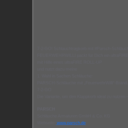
7-2-GO! Schlauchtragkorb mit #Parsch-Schlä
FEUERWEHRWILLI packt für Dich ein ultraFIR
mit Hilfe eines ultraFIRE ROLL-UP
und nutzt dazu meine
1. Wahl in Sachen Schläuche:
PARSCH-Schläuche mit „FeuerwehrWilli“-Brand.
7-2-GO
Die Variante, um den Klappkorb ideal zu nutzen – 
PARSCH
Schläuche Armaturen GmbH & Co. KG
Webseite:
www.parsch.de