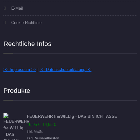
E-Mail
Cookie-Richtlinie
Rechtliche Infos
>> Impressum >>
|
>> Datenschutzerklärung >>
Produkte
FEUERWEHR freiWILLIg - DAS BIN ICH TASSE
Ursprünglicher
Aktueller
16,95
€
14,95
€
Preis
Preis
inkl. MwSt.
war:
ist:
zzgl.
Versandkosten