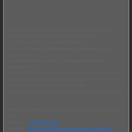
Gerade das Thema Schläuche hat mich, auch Aufgrund von
Ereignissen und Gutachten, immer mehr beschäftigt.
JETZT WOLLTE ICH ES GENAU WISSEN !
Alle meine Fragen zu Schläuchen wurden im Hause PARSCH
beantwortet.
Das Coolste dabei war. dass ich die komplette Herstellung
angucken durfte.
SUPER INTERESSANT! ..und das darf ich hier mit euch teilen 🙂
Für mich ein sehr informatives Video was das Thema „Schläuche
bei der Feuerwehr“ komplett für mich schließt.
Für mich steht auch fest, dass mir nur PARSCH in die Tüte kommt
😉
Mehr von der PARSCH Schläuche – Armaturen GmbH & Co.KG
hier:
Webseite:
https://parsch.de/
Facebook:
parsch-schl%c3%a4uche-armaturen-gmbh-co-kg…