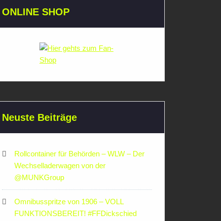
ONLINE SHOP
Neuste Beiträge
Rollcontainer für Behörden – WLW – Der
Wechselladerwagen von der
‪@MUNKGroup‬
Omnibusspritze von 1906 – VOLL
FUNKTIONSBEREIT! #FFDickschied