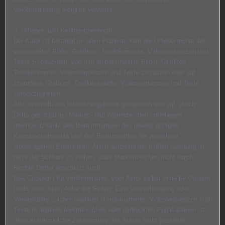
Veröffentlichung lediglich verweist.
3. Urheber- und Kennzeichenrecht
Der Autor ist bestrebt, in allen Publikationen die Urheberrechte der
verwendeten Bilder, Grafiken, Tondokumente, Videosequenzen und
Texte zu beachten, von ihm selbst erstellte Bilder, Grafiken,
Tondokumente, Videosequenzen und Texte zu nutzen oder auf
lizenzfreie Grafiken, Tondokumente, Videosequenzen und Texte
zurückzugreifen.
Alle innerhalb des Internetangebotes genannten und ggf. durch
Dritte geschützten Marken- und Warenzeichen unterliegen
uneingeschränkt den Bestimmungen des jeweils gültigen
Kennzeichenrechts und den Besitzrechten der jeweiligen
eingetragenen Eigentümer. Allein aufgrund der bloßen Nennung ist
nicht der Schluss zu ziehen, dass Markenzeichen nicht durch
Rechte Dritter geschützt sind!
Das Copyright für veröffentlichte, vom Autor selbst erstellte Objekte
bleibt allein beim Autor der Seiten. Eine Vervielfältigung oder
Verwendung solcher Grafiken, Tondokumente, Videosequenzen und
Texte in anderen elektronischen oder gedruckten Publikationen ist
ohne ausdrückliche Zustimmung des Autors nicht gestattet.