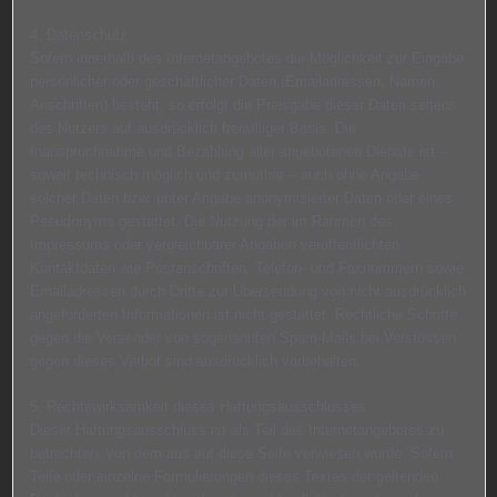
4. Datenschutz
Sofern innerhalb des Internetangebotes die Möglichkeit zur Eingabe
persönlicher oder geschäftlicher Daten (Emailadressen, Namen,
Anschriften) besteht, so erfolgt die Preisgabe dieser Daten seitens
des Nutzers auf ausdrücklich freiwilliger Basis. Die
Inanspruchnahme und Bezahlung aller angebotenen Dienste ist –
soweit technisch möglich und zumutbar – auch ohne Angabe
solcher Daten bzw. unter Angabe anonymisierter Daten oder eines
Pseudonyms gestattet. Die Nutzung der im Rahmen des
Impressums oder vergleichbarer Angaben veröffentlichten
Kontaktdaten wie Postanschriften, Telefon- und Faxnummern sowie
Emailadressen durch Dritte zur Übersendung von nicht ausdrücklich
angeforderten Informationen ist nicht gestattet. Rechtliche Schritte
gegen die Versender von sogenannten Spam-Mails bei Verstössen
gegen dieses Verbot sind ausdrücklich vorbehalten.
5. Rechtswirksamkeit dieses Haftungsausschlusses
Dieser Haftungsausschluss ist als Teil des Internetangebotes zu
betrachten, von dem aus auf diese Seite verwiesen wurde. Sofern
Teile oder einzelne Formulierungen dieses Textes der geltenden