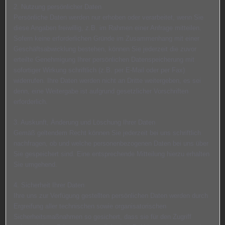
2. Nutzung persönlicher Daten
Persönliche Daten werden nur erhoben oder verarbeitet, wenn Sie
diese Angaben freiwillig, z.B. im Rahmen einer Anfrage mitteilen.
Sofern keine erforderlichen Gründe im Zusammenhang mit einer
Geschäftsabwicklung bestehen, können Sie jederzeit die zuvor
erteilte Genehmigung Ihrer persönlichen Datenspeicherung mit
sofortiger Wirkung schriftlich (z.B. per E-Mail oder per Fax)
widerrufen. Ihre Daten werden nicht an Dritte weitergeben, es sei
denn, eine Weitergabe ist aufgrund gesetzlicher Vorschriften
erforderlich.
3. Auskunft, Änderung und Löschung Ihrer Daten
Gemäß geltendem Recht können Sie jederzeit bei uns schriftlich
nachfragen, ob und welche personenbezogenen Daten bei uns über
Sie gespeichert sind. Eine entsprechende Mitteilung hierzu erhalten
Sie umgehend.
4. Sicherheit Ihrer Daten
Ihre uns zur Verfügung gestellten persönlichen Daten werden durch
Ergreifung aller technischen sowie organisatorischen
Sicherheitsmaßnahmen so gesichert, dass sie für den Zugriff