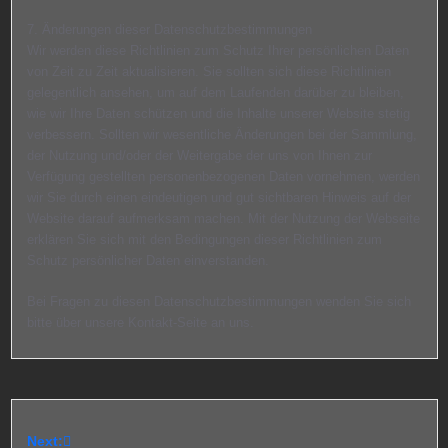
7. Änderungen dieser Datenschutzbestimmungen
Wir werden diese Richtlinien zum Schutz Ihrer persönlichen Daten
von Zeit zu Zeit aktualisieren. Sie sollten sich diese Richtlinien
gelegentlich ansehen, um auf dem Laufenden darüber zu bleiben,
wie wir Ihre Daten schützen und die Inhalte unserer Website stetig
verbessern. Sollten wir wesentliche Änderungen bei der Sammlung,
der Nutzung und/oder der Weitergabe der uns von Ihnen zur
Verfügung gestellten personenbezogenen Daten vornehmen, werden
wir Sie durch einen eindeutigen und gut sichtbaren Hinweis auf der
Website darauf aufmerksam machen. Mit der Nutzung der Webseite
erklären Sie sich mit den Bedingungen dieser Richtlinien zum
Schutz persönlicher Daten einverstanden.
Bei Fragen zu diesen Datenschutzbestimmungen wenden Sie sich
bitte über unsere Kontakt-Seite an uns.
Next: