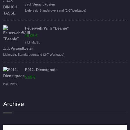
war:
ist:
zzgl.
Versandkosten
16,95 €
14,95 €.
Lieferzeit:
Standardversand (2-7 Werktage)
FeuerwehrWilli "Beanie"
19,95
€
inkl. MwSt.
zzgl.
Versandkosten
Lieferzeit:
Standardversand (2-7 Werktage)
P012- Dienstgrade
5,99
€
inkl. MwSt.
Archive
Archive