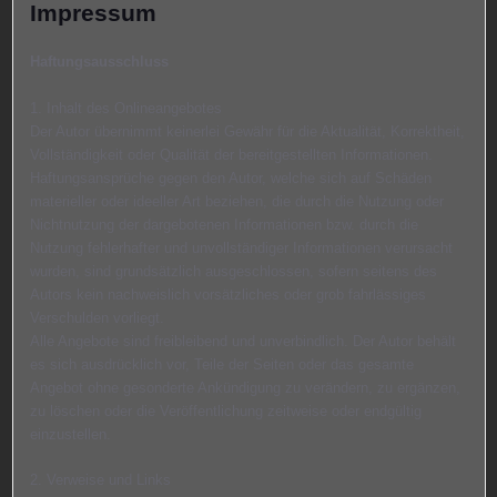
Impressum
Haftungsausschluss
1. Inhalt des Onlineangebotes
Der Autor übernimmt keinerlei Gewähr für die Aktualität, Korrektheit,
Vollständigkeit oder Qualität der bereitgestellten Informationen.
Haftungsansprüche gegen den Autor, welche sich auf Schäden
materieller oder ideeller Art beziehen, die durch die Nutzung oder
Nichtnutzung der dargebotenen Informationen bzw. durch die
Nutzung fehlerhafter und unvollständiger Informationen verursacht
wurden, sind grundsätzlich ausgeschlossen, sofern seitens des
Autors kein nachweislich vorsätzliches oder grob fahrlässiges
Verschulden vorliegt.
Alle Angebote sind freibleibend und unverbindlich. Der Autor behält
es sich ausdrücklich vor, Teile der Seiten oder das gesamte
Angebot ohne gesonderte Ankündigung zu verändern, zu ergänzen,
zu löschen oder die Veröffentlichung zeitweise oder endgültig
einzustellen.
2. Verweise und Links