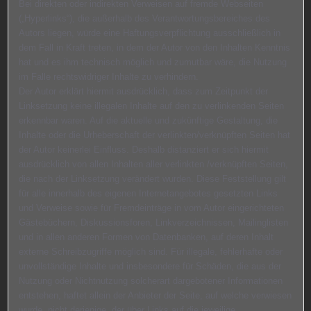
Bei direkten oder indirekten Verweisen auf fremde Webseiten
(„Hyperlinks“), die außerhalb des Verantwortungsbereiches des
Autors liegen, würde eine Haftungsverpflichtung ausschließlich in
dem Fall in Kraft treten, in dem der Autor von den Inhalten Kenntnis
hat und es ihm technisch möglich und zumutbar wäre, die Nutzung
im Falle rechtswidriger Inhalte zu verhindern.
Der Autor erklärt hiermit ausdrücklich, dass zum Zeitpunkt der
Linksetzung keine illegalen Inhalte auf den zu verlinkenden Seiten
erkennbar waren. Auf die aktuelle und zukünftige Gestaltung, die
Inhalte oder die Urheberschaft der verlinkten/verknüpften Seiten hat
der Autor keinerlei Einfluss. Deshalb distanziert er sich hiermit
ausdrücklich von allen Inhalten aller verlinkten /verknüpften Seiten,
die nach der Linksetzung verändert wurden. Diese Feststellung gilt
für alle innerhalb des eigenen Internetangebotes gesetzten Links
und Verweise sowie für Fremdeinträge in vom Autor eingerichteten
Gästebüchern, Diskussionsforen, Linkverzeichnissen, Mailinglisten
und in allen anderen Formen von Datenbanken, auf deren Inhalt
externe Schreibzugriffe möglich sind. Für illegale, fehlerhafte oder
unvollständige Inhalte und insbesondere für Schäden, die aus der
Nutzung oder Nichtnutzung solcherart dargebotener Informationen
entstehen, haftet allein der Anbieter der Seite, auf welche verwiesen
wurde, nicht derjenige, der über Links auf die jeweilige