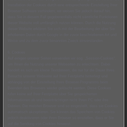
Installation der Cookies durch eine entsprechende Einstellung Ihrer
Browser Software verhindern; wir weisen Sie jedoch darauf hin,
dass Sie in diesem Fall gegebenenfalls nicht sämtliche Funktionen
dieser Website voll umfänglich nutzen können. Durch die Nutzung
dieser Website erklären Sie sich mit der Bearbeitung der über Sie
erhobenen Daten durch Google in der zuvor beschriebenen Art und
Weise und zu dem zuvor benannten Zweck einverstanden.
6. Cookies
Auf einigen unserer Seiten verwenden wir sog. „Session-Cookies“,
um Ihnen die Nutzung unserer Webseiten zu erleichtern. Dabei
handelt es sich um kleine Textdateien, die nur für die Dauer Ihres
Besuchs unserer Webseite auf Ihrer Festplatte hinterlegt und
abhängig von der Einstellung Ihres Browser-Programms beim
Beenden des Browsers wieder gelöscht werden. Diese Cookies
rufen keine auf Ihrer Festplatte über Sie gespeicherten
Informationen ab und beeinträchtigen nicht Ihren PC oder ihre
Dateien. Die meisten Browser sind so eingestellt, dass sie Cookies
automatisch akzeptieren. Sie können das Speichern von Cookies
jedoch deaktivieren oder ihren Browser so einstellen, dass er Sie
auf die Sendung von Cookies hinweist.