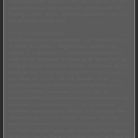
unberechtigter Dritter unzugänglich sind. Bei Versendung von sehr
sensiblen Daten oder Informationen ist es empfehlenswert, den
Postweg zu nutzen, da eine vollständige Datensicherheit per E-Mail
nicht gewährleistet werden kann.
5. Hinweis zu Google Analytics
Diese Website benutzt Google Analytics, einen Webanalysedienst
der Google Inc. („Google“). Google Analytics verwendet sog.
„Cookies“, d. h. Textdateien, die auf Ihrem Computer gespeichert
werden und die eine Analyse der Benutzung der Website durch Sie
ermöglicht. Die durch den Cookie erzeugten Informationen über Ihre
Benutzung diese Website (einschließlich Ihrer IP-Adresse) wird an
einen Server von Google in den USA übertragen und dort
gespeichert. Google wird diese Informationen benutzen, um Ihre
Nutzung der Website auszuwerten, um Reports über die
Websiteaktivitäten für die Websitebetreiber zusammenzustellen und
um weitere mit der Websitenutzung und der Internetnutzung
verbundene Dienstleistungen zu erbringen. Auch wird Google diese
Informationen gegebenenfalls an Dritte übertragen, sofern dies
gesetzlich vorgeschrieben oder soweit Dritte diese Daten im Auftrag
von Google verarbeiten. Google wird in keinem Fall Ihre IP-Adresse
mit anderen Daten der Google in Verbindung bringen. Sie können die