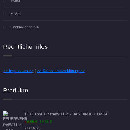
Twitch
E-Mail
Cookie-Richtlinie
Rechtliche Infos
>> Impressum >>
|
>> Datenschutzerklärung >>
Produkte
FEUERWEHR freiWILLIg - DAS BIN ICH TASSE
Ursprünglicher
Aktueller
16,95
€
14,95
€
Preis
Preis
inkl. MwSt.