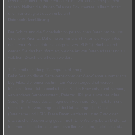
Rechtslage nicht, nicht mehr oder nicht vollständig entsprechen
sollten, bleiben die übrigen Teile des Dokumentes in ihrem Inhalt
und ihrer Gültigkeit davon unberührt.
Datenschutzerklärung
Der Schutz und die Sicherheit von persönlichen Daten hat bei uns
eine hohe Priorität. Daher halten wir uns strikt an die Regeln des
deutschen Bundesdatenschutzgesetzes (BDSG). Nachfolgend
werden Sie darüber informiert, welche Art von Daten erfasst und zu
welchem Zweck sie erhoben werden:
1. Datenübermittlung /Datenprotokollierung
Beim Besuch dieser Seite verzeichnet der Web-Server automatisch
Log-Files, die keiner bestimmten Person zugeordnet werden
können. Diese Daten beinhalten z. B. den Browsertyp und -version,
verwendetes Betriebssystem, Referrer URL (die zuvor besuchte
Seite), IP-Adresse des anfragenden Rechners, Zugriffsdatum und -
uhrzeit der Serveranfrage und die Dateianfrage des Client
(Dateiname und URL). Diese Daten werden nur zum Zweck der
statistischen Auswertung gesammelt. Eine Weitergabe an Dritte, zu
kommerziellen oder nichtkommerziellen Zwecken, findet nicht statt.