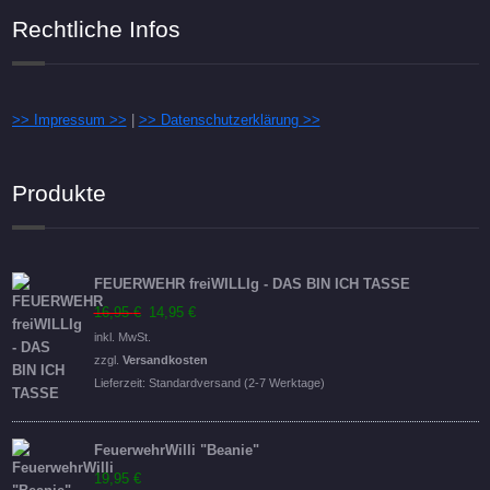
Rechtliche Infos
>> Impressum >>
|
>> Datenschutzerklärung >>
Produkte
FEUERWEHR freiWILLIg - DAS BIN ICH TASSE
Ursprünglicher
Aktueller
16,95
€
14,95
€
Preis
Preis
inkl. MwSt.
war:
ist:
zzgl.
Versandkosten
16,95 €
14,95 €.
Lieferzeit:
Standardversand (2-7 Werktage)
FeuerwehrWilli "Beanie"
19,95
€