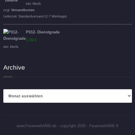
inkl. MwSt.
zzgl.
Versandkosten
Lieferzeit:
Standardversand (2-7 Werktage)
P012- Dienstgrade
5,99
€
inkl. MwSt.
Archive
Archive