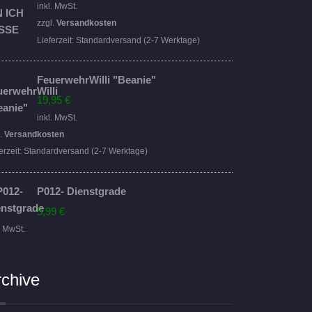
Preis
Preis
inkl. MwSt.
war:
ist:
zzgl.
Versandkosten
16,95 €
14,95 €.
Lieferzeit:
Standardversand (2-7 Werktage)
FeuerwehrWilli "Beanie"
19,95
€
inkl. MwSt.
l.
Versandkosten
erzeit:
Standardversand (2-7 Werktage)
P012- Dienstgrade
5,99
€
. MwSt.
rchive