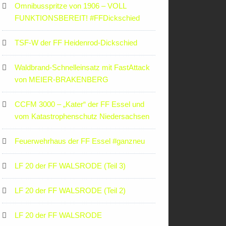
Omnibusspritze von 1906 – VOLL
FUNKTIONSBEREIT! #FFDickschied
TSF-W der FF Heidenrod-Dickschied
Waldbrand-Schnelleinsatz mit FastAttack
von MEIER-BRAKENBERG
CCFM 3000 – „Kater“ der FF Essel und
vom Katastrophenschutz Niedersachsen
Feuerwehrhaus der FF Essel #ganzneu
LF 20 der FF WALSRODE (Teil 3)
LF 20 der FF WALSRODE (Teil 2)
LF 20 der FF WALSRODE