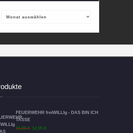
Archives
rodukte
FEUERWEHR freiWILLIg - DAS BIN ICH
TASSE
Ursprünglicher
Aktueller
16,95
€
14,95
€