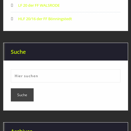
LF 20 der FF WALSRODE
HLF 20/16 der FF Bönningstedt
Suche