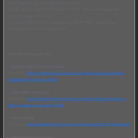
und zeigen euch die wichtigsten To-Do‘s.
Dabei hat uns die Firma horizont Traffic Safety mit passender
Ausrüstung unterstützt.
Da dies nicht selbstverständlich ist, geht hiermit ein großes
„Dankeschön!“ an horizont raus.
Hier im Video seht ihr:
– Blitz-Klappbake (Flashmax ):
Webseite:
https://klemmfix.horizont.com/de/products/list/blitz-
klappbake-flashmax-70092
– Euro-Blitz compact:
Webseite:
https://klemmfix.horizont.com/de/products/list/euro-
blitz-compact-euro-blitz-70093
– Faltdreieck:
Webseite:
https://klemmfix.horizont.com/de/search?q=Faltdreieck
– Sichtzeichen orange :