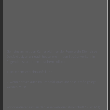
Gemeinsam mit den Kamerad:innen der Feuerwehr Diemelsee
Deisfeld zeigen wir euch heute, wie ihr den Straßenverkehr in
folgenden Situationen absichern solltet:
1. Bei einem Verkehrsunfall und
2. wenn der Schlauch im Brandfall quer über die Straße gelegt
werden muss.
Wir orientieren uns an der Feuerwehrdienstvorschrift 1 (FwDV 1)