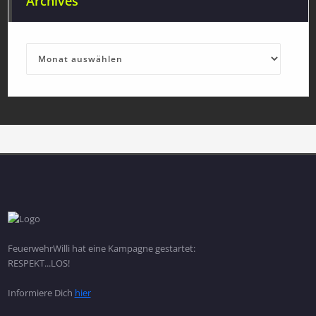
Archives
Archives
FeuerwehrWilli hat eine Kampagne gestartet:
RESPEKT...LOS!
Informiere Dich
hier