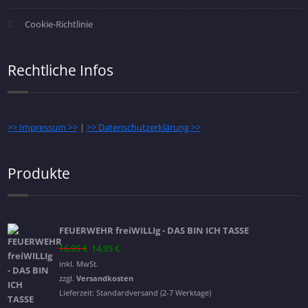
Cookie-Richtlinie
Rechtliche Infos
>> Impressum >>
|
>> Datenschutzerklärung >>
Produkte
FEUERWEHR freiWILLIg - DAS BIN ICH TASSE
Ursprünglicher
Aktueller
16,95
€
14,95
€
Preis
Preis
inkl. MwSt.
war:
ist:
zzgl.
Versandkosten
16,95 €
14,95 €.
Lieferzeit:
Standardversand (2-7 Werktage)