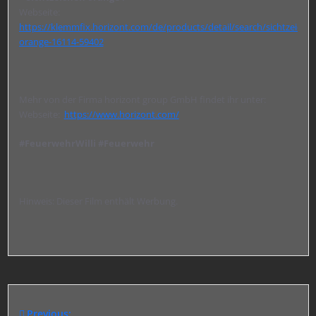
Webseite:
https://klemmfix.horizont.com/de/products/detail/search/sichtzeichen
orange-16114-59402
Mehr von der Firma horizont group GmbH findet ihr unter:
Webseite:
https://www.horizont.com/
#FeuerwehrWilli #Feuerwehr
Hinweis: Dieser Film enthält Werbung.
Previous: