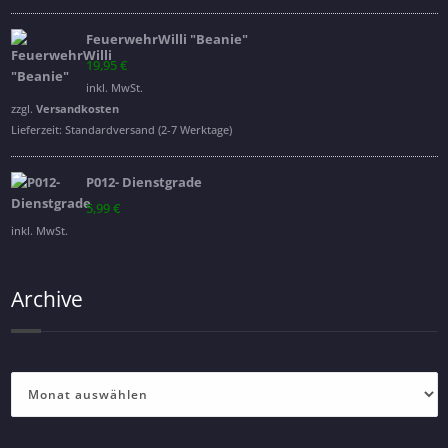
FeuerwehrWilli "Beanie"
19,95
€
inkl. MwSt.
zzgl.
Versandkosten
Lieferzeit:
Standardversand (2-7 Werktage)
P012- Dienstgrade
5,99
€
inkl. MwSt.
Archive
Archive