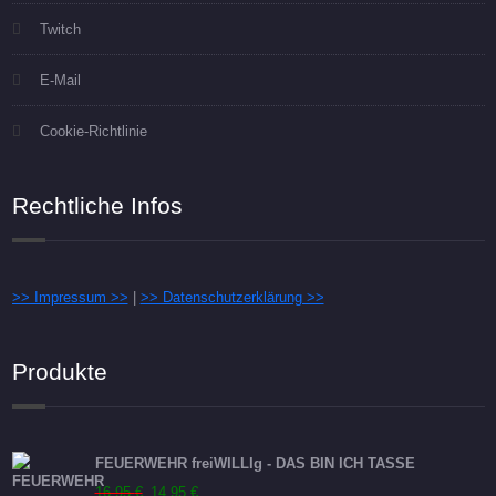
Twitch
E-Mail
Cookie-Richtlinie
Rechtliche Infos
>> Impressum >>
|
>> Datenschutzerklärung >>
Produkte
FEUERWEHR freiWILLIg - DAS BIN ICH TASSE
Ursprünglicher
Aktueller
16,95
€
14,95
€