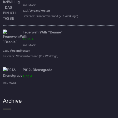
Preis
Preis
inkl. MwSt.
war:
ist:
zzgl.
Versandkosten
16,95 €
14,95 €.
Lieferzeit:
Standardversand (2-7 Werktage)
FeuerwehrWilli "Beanie"
19,95
€
inkl. MwSt.
zzgl.
Versandkosten
Lieferzeit:
Standardversand (2-7 Werktage)
P012- Dienstgrade
5,99
€
inkl. MwSt.
Archive