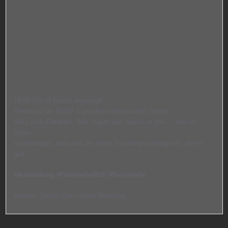
19:00
Uhr ist Dienst angesagt.
Thema ist die FwDV 3 und ihre interessanten Seiten.
Alles zum Einheiten, Wer macht was, wieso ist das … hier im
Video.
Ich behaupte, dass das die beste Schulungsunterlage ist, die es
gibt.
#Ausbildung #FeuerwehrWilli #Feuerwehr
Hinweis: Dieser Film enthält Werbung.