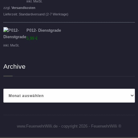
inkl. MwSt.
zzgl.
Versandkosten
Lieferzeit:
Standardversand (2-7 Werktage)
P012- Dienstgrade
5,99
€
inkl. MwSt.
Archive
Archive