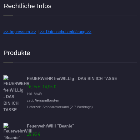
Rechtliche Infos
>> Impressum >>
|
>> Datenschutzerklärung >>
Produkte
FEUERWEHR freiWILLIg - DAS BIN ICH TASSE
Ursprünglicher
Aktueller
16,95
€
14,95
€
Preis
Preis
inkl. MwSt.
war:
ist:
zzgl.
Versandkosten
16,95 €
14,95 €.
Lieferzeit:
Standardversand (2-7 Werktage)
FeuerwehrWilli "Beanie"
19,95
€