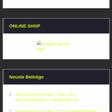
ONLINE SHOP
Neuste Beiträge
Rollcontainer für Behörden – WLW – Der
Wechselladerwagen von der ‪@MUNKGroup‬
Omnibusspritze von 1906 – VOLL FUNKTIONSBEREIT!