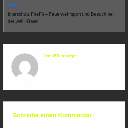
Next:
Interschutz FireFit – Feuerwehrsport und Besuch bei
der „Willi-Base“
Jens Effenberger
Schreibe einen Kommentar