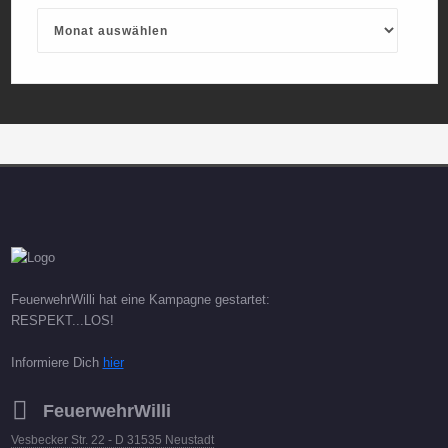
Archives
FeuerwehrWilli hat eine Kampagne gestartet:
RESPEKT...LOS!
Informiere Dich
hier
FeuerwehrWilli
Vesbecker Str. 22 - D 31535 Neustadt