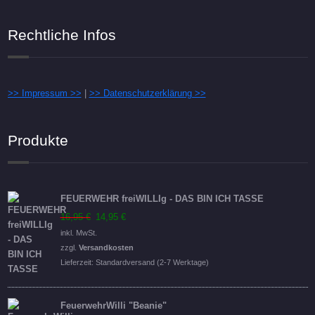
Rechtliche Infos
>> Impressum >>
|
>> Datenschutzerklärung >>
Produkte
FEUERWEHR freiWILLIg - DAS BIN ICH TASSE
Ursprünglicher
Aktueller
16,95
€
14,95
€
Preis
Preis
inkl. MwSt.
war:
ist:
zzgl.
Versandkosten
16,95 €
14,95 €.
Lieferzeit:
Standardversand (2-7 Werktage)
FeuerwehrWilli "Beanie"