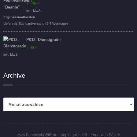
19,95
€
inkl. MwSt.
zzgl.
Versandkosten
Lieferzeit:
Standardversand (2-7 Werktage)
P012- Dienstgrade
5,99
€
inkl. MwSt.
Archive
Archive