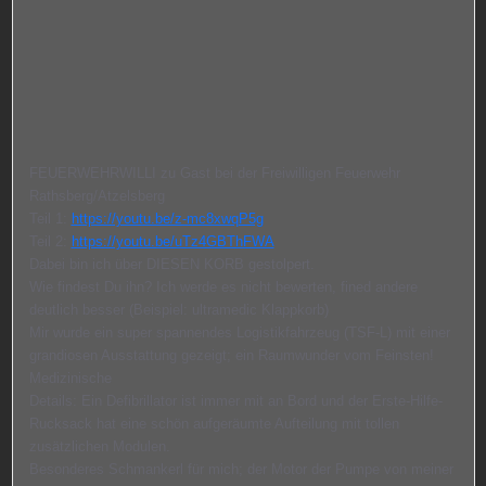
FEUERWEHRWILLI zu Gast bei der Freiwilligen Feuerwehr
Rathsberg/Atzelsberg
Teil 1:
https://youtu.be/z-mc8xwqP5g
Teil 2:
https://youtu.be/uTz4GBThFWA
Dabei bin ich über DIESEN KORB gestolpert.
Wie findest Du ihn? Ich werde es nicht bewerten, fined andere
deutlich besser (Beispiel: ultramedic Klappkorb)
Mir wurde ein super spannendes Logistikfahrzeug (TSF-L) mit einer
grandiosen Ausstattung gezeigt; ein Raumwunder vom Feinsten!
Medizinische
Details: Ein Defibrillator ist immer mit an Bord und der Erste-Hilfe-
Rucksack hat eine schön aufgeräumte Aufteilung mit tollen
zusätzlichen Modulen.
Besonderes Schmankerl für mich; der Motor der Pumpe von meiner