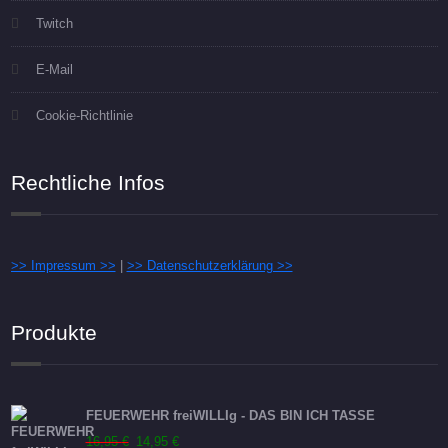
Twitch
E-Mail
Cookie-Richtlinie
Rechtliche Infos
>> Impressum >>
|
>> Datenschutzerklärung >>
Produkte
FEUERWEHR freiWILLIg - DAS BIN ICH TASSE
Ursprünglicher
Aktueller
16,95
€
14,95
€