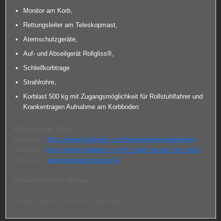
Monitor am Korb,
Rettungsleiter am Teleskopmast,
Atemschutzgeräte,
Auf- und Abseilgerät Rollgliss®,
Schleifkorbtrage
Strahlrohre,
Korblast 500 kg
mit Zugangsmöglichkeit für Rollstuhlfahrer und
Krankentragen
Aufnahme am Korbboden
Mehr von der Wehr:
Facebook:
https://www.facebook.com/feuerwehrbernaubeiberlin
Instagram:
https://www.instagram.com/ff_stadt_bernau_bei_berlin
Webseite:
www.feuerwehr-bernau.de
#FeuerwehrWilli #Bernau
Hinweis: Dieser Film enthält Werbung.