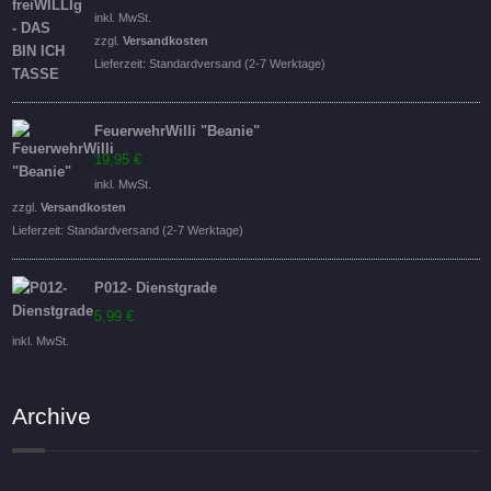
Preis
Preis
inkl. MwSt.
war:
ist:
zzgl.
Versandkosten
16,95 €
14,95 €.
Lieferzeit:
Standardversand (2-7 Werktage)
FeuerwehrWilli "Beanie"
19,95
€
inkl. MwSt.
zzgl.
Versandkosten
Lieferzeit:
Standardversand (2-7 Werktage)
P012- Dienstgrade
5,99
€
inkl. MwSt.
Archive