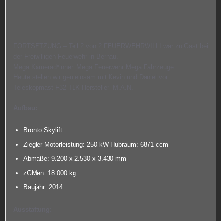
FORTSETZUNG – Teil 2 von 2 FEUERWEHRWILLI war zu Gast bei
der Freiwilligen Feuerwehr in Bernau.
Mega Kamerad*innen Mega Feuerwehr Mega Fahrzeuge
Heute stellen wir gemeinsam mit Kevin und Daniel vor:
Teleskopmast
F32 TLK Hersteller: M.A.N.
Aufbau:
Bronto Skylift
Ziegler Motorleistung: 250 kW Hubraum: 6871 ccm
Abmaße: 9.200 x 2.530 x 3.430 mm
zGMen: 18.000 kg
Baujahr: 2014
Ausstattung: