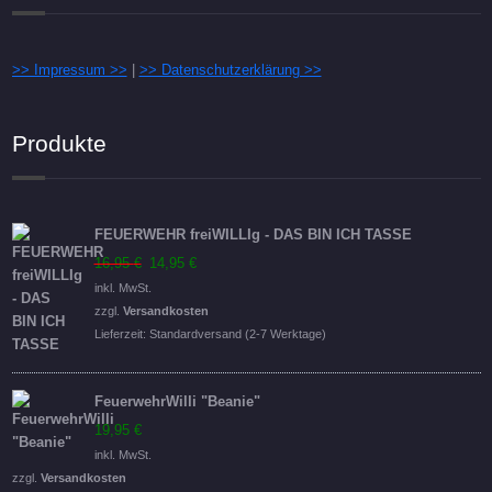
>> Impressum >>
|
>> Datenschutzerklärung >>
Produkte
FEUERWEHR freiWILLIg - DAS BIN ICH TASSE
Ursprünglicher
Aktueller
16,95
€
14,95
€
Preis
Preis
inkl. MwSt.
war:
ist:
zzgl.
Versandkosten
16,95 €
14,95 €.
Lieferzeit:
Standardversand (2-7 Werktage)
FeuerwehrWilli "Beanie"
19,95
€
inkl. MwSt.
zzgl.
Versandkosten