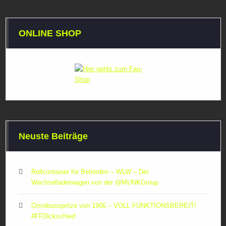
ONLINE SHOP
Neuste Beiträge
Rollcontainer für Behörden – WLW – Der
Wechselladerwagen von der ‪@MUNKGroup‬
Omnibusspritze von 1906 – VOLL FUNKTIONSBEREIT!
#FFDickschied