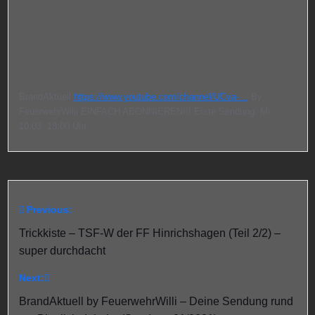
BrandAktuell
https://www.youtube.com/channel/UCva-…
By
FeuerwehrWilli EINFACH ABONNIEREN!!! Erste Sendung: Mi.
10.03.
18:00
Uhr
Previous:
Beitragsnavigation
Trickkiste – TSF-W der FF Hinrichshagen (Teil 2/2) –
super durchdacht
Next:
BrandAktuell by FeuerwehrWilli – Deine Sendung rund