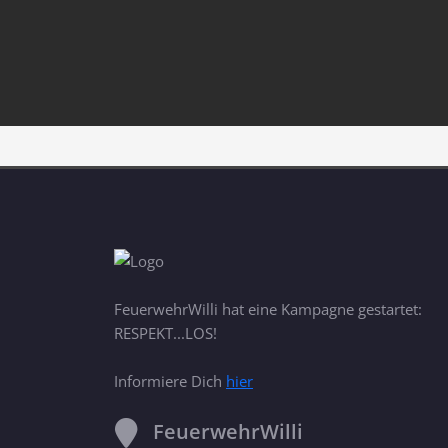
FeuerwehrWilli hat eine Kampagne gestartet:
RESPEKT...LOS!
Informiere Dich
hier
FeuerwehrWilli