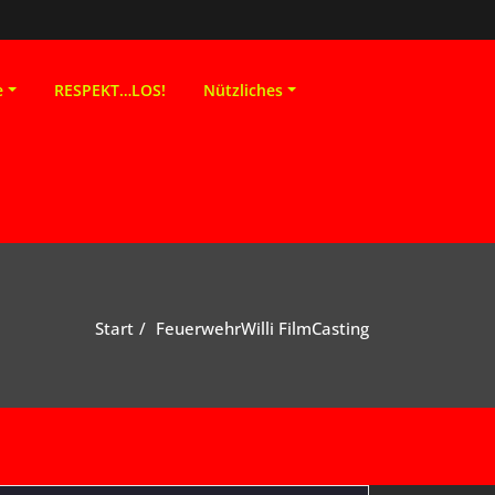
e
RESPEKT…LOS!
Nützliches
Start
FeuerwehrWilli FilmCasting