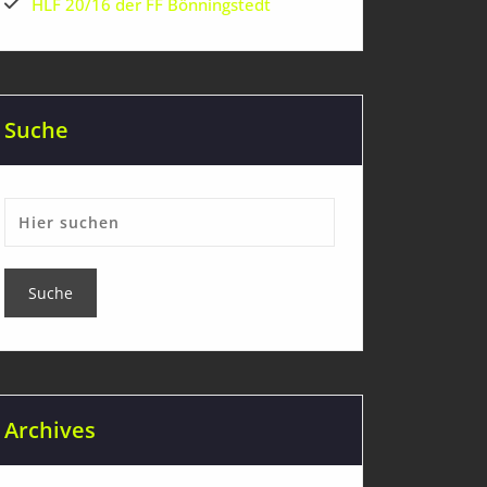
HLF 20/16 der FF Bönningstedt
Suche
Archives