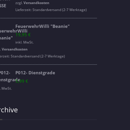
war:
ist:
zzgl.
Versandkosten
16,95 €
14,95 €.
Lieferzeit:
Standardversand (2-7 Werktage)
FeuerwehrWilli "Beanie"
19,95
€
inkl. MwSt.
l.
Versandkosten
erzeit:
Standardversand (2-7 Werktage)
P012- Dienstgrade
5,99
€
l. MwSt.
rchive