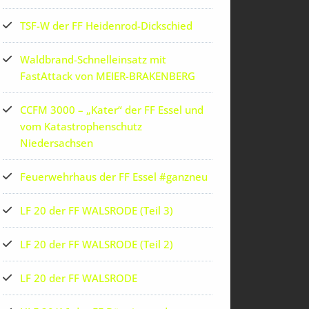
TSF-W der FF Heidenrod-Dickschied
Waldbrand-Schnelleinsatz mit
FastAttack von MEIER-BRAKENBERG
CCFM 3000 – „Kater“ der FF Essel und
vom Katastrophenschutz
Niedersachsen
Feuerwehrhaus der FF Essel #ganzneu
LF 20 der FF WALSRODE (Teil 3)
LF 20 der FF WALSRODE (Teil 2)
LF 20 der FF WALSRODE