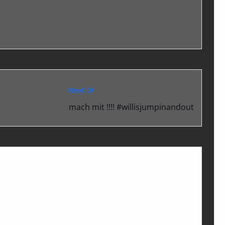
Next:
mach mit !!!! #willisjumpinandout