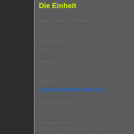
Die Einheit
Wache, Wehr oder Einheit
FF Brökeln
Bundesland
Niedersachsen
Adresse
Zur Raute, 37619 Brökeln
Webseite
http://www.feuerwehr-broekeln.de
Facebook-Seite
facebook.com/FFWBROEKELN
Instagram-Seite
instagram.com/feuerwehr_broekeln