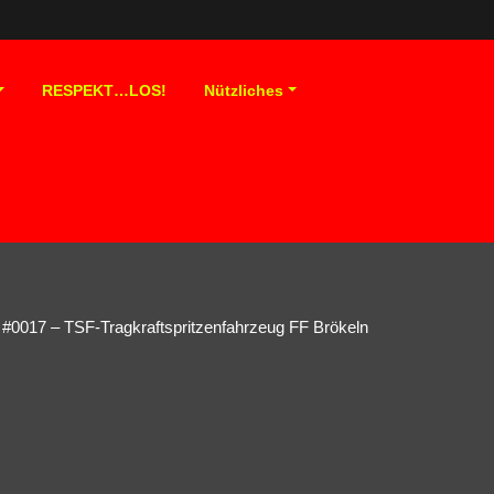
RESPEKT…LOS!
Nützliches
#0017 – TSF-Tragkraftspritzenfahrzeug FF Brökeln