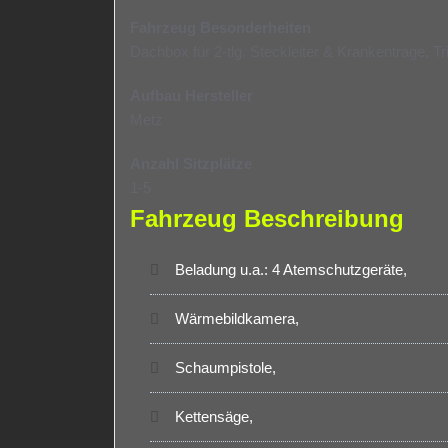
Fahrzeug Besonderheiten
Dachbox für 2-tlg. Steckleiter & Krankentrage, Trit
Aufbau Hersteller
Metz
Anzahl Sitzplätze
1-5
Fahrzeug Beschreibung
Beladung u.a.: 4 Atemschutzgeräte,
Wärmebildkamera,
Schaumpistole,
Kettensäge,