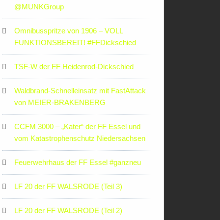
‪@MUNKGroup‬
Omnibusspritze von 1906 – VOLL
FUNKTIONSBEREIT! #FFDickschied
TSF-W der FF Heidenrod-Dickschied
Waldbrand-Schnelleinsatz mit FastAttack
von MEIER-BRAKENBERG
CCFM 3000 – „Kater“ der FF Essel und
vom Katastrophenschutz Niedersachsen
Feuerwehrhaus der FF Essel #ganzneu
LF 20 der FF WALSRODE (Teil 3)
LF 20 der FF WALSRODE (Teil 2)