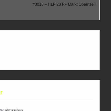
#0018 – HLF 20 FF Markt Obernzell
r
ar abzugeben.