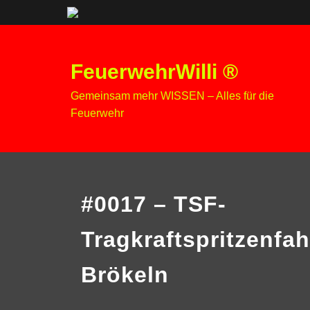
Zum
Inhalt
FeuerwehrWilli ®
springen
Gemeinsam mehr WISSEN – Alles für die
Feuerwehr
#0017 – TSF-
Tragkraftspritzenfa
Brökeln