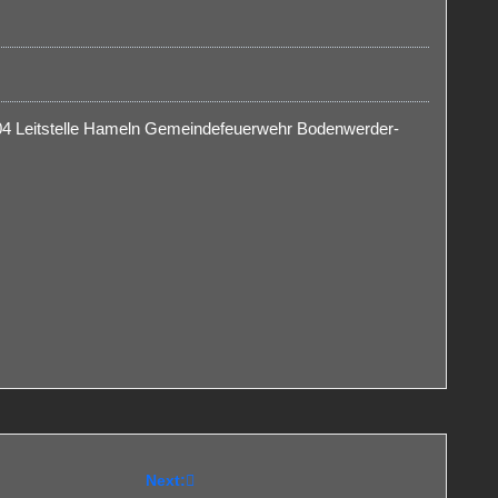
04 Leitstelle Hameln Gemeindefeuerwehr Bodenwerder-
Next: