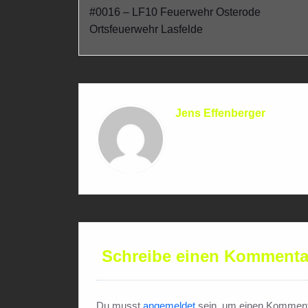
#0016 – LF10 Feuerwehr Osterode
Ortsfeuerwehr Lasfelde
Jens Effenberger
Schreibe einen Kommenta
Du musst
angemeldet
sein, um einen Komment