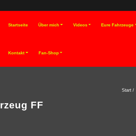
Startseite
Über mich
Videos
Eure Fahrzeuge
Kontakt
Fan-Shop
Start
hrzeug FF