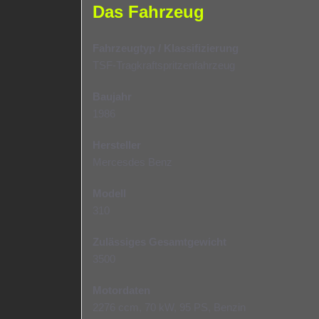
Das Fahrzeug
Fahrzeugtyp / Klassifizierung
TSF-Tragkraftspritzenfahrzeug
Baujahr
1986
Hersteller
Mercesdes Benz
Modell
310
Zulässiges Gesamtgewicht
3500
Motordaten
2276 ccm, 70 kW, 95 PS, Benzin