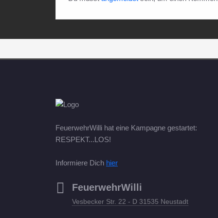
FeuerwehrWilli hat eine Kampagne gestartet:
RESPEKT...LOS!
Informiere Dich
hier
FeuerwehrWilli
Vesbecker Str. 22 - D 31535 Neustadt