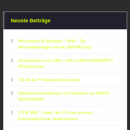
Neuste Beiträge
Rollcontainer für Behörden – WLW – Der
Wechselladerwagen von der ‪@MUNKGroup‬
Omnibusspritze von 1906 – VOLL FUNKTIONSBEREIT!
#FFDickschied
TSF-W der FF Heidenrod-Dickschied
Waldbrand-Schnelleinsatz mit FastAttack von MEIER-
BRAKENBERG
CCFM 3000 – „Kater“ der FF Essel und vom
Katastrophenschutz Niedersachsen