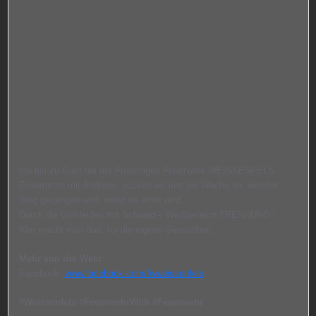
Ich bin zu Gast bei der Freiwilligen Feuerwehr WEISSENFELS.
Zusammen mit Andreas, gucken wir uns die Wache an, welcher
Weg gegangen wird, wenn es ernst wird.
Durch die Umkleiden mit Schwarz-/ Weißbereich TRENNUNG !
Klar macht man das, für die eigene Gesundheit.
Mehr von der Wehr:
Facebook:
www.facebook.com/fwweissenfels
#Weissenfels #FeuerwehrWilli #Feuerwehr