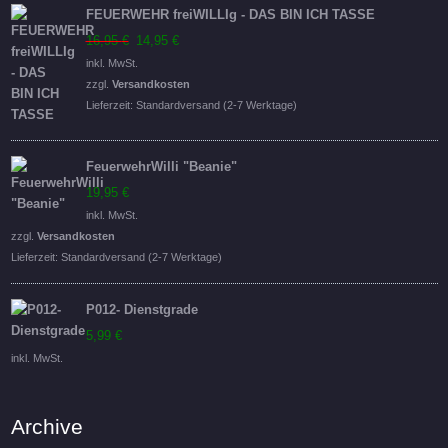
FEUERWEHR freiWILLIg - DAS BIN ICH TASSE
Ursprünglicher
Aktueller
16,95
€
14,95
€
Preis
Preis
inkl. MwSt.
war:
ist:
zzgl.
Versandkosten
16,95 €
14,95 €.
Lieferzeit:
Standardversand (2-7 Werktage)
FeuerwehrWilli "Beanie"
19,95
€
inkl. MwSt.
zzgl.
Versandkosten
Lieferzeit:
Standardversand (2-7 Werktage)
P012- Dienstgrade
5,99
€
inkl. MwSt.
Archive