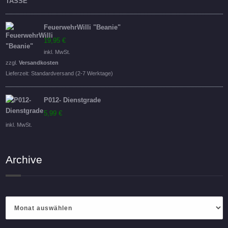
FeuerwehrWilli "Beanie"
19,95
€
inkl. MwSt.
zzgl.
Versandkosten
Lieferzeit:
Standardversand (2-7 Werktage)
P012- Dienstgrade
5,99
€
inkl. MwSt.
Archive
Archive