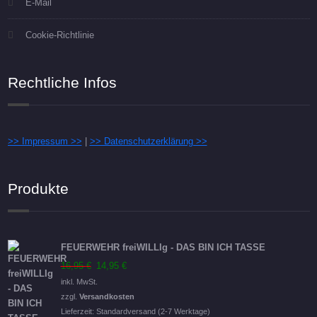
E-Mail
Cookie-Richtlinie
Rechtliche Infos
>> Impressum >>
|
>> Datenschutzerklärung >>
Produkte
FEUERWEHR freiWILLIg - DAS BIN ICH TASSE
Ursprünglicher
Aktueller
16,95
€
14,95
€
Preis
Preis
inkl. MwSt.
war:
ist:
zzgl.
Versandkosten
16,95 €
14,95 €.
Lieferzeit:
Standardversand (2-7 Werktage)