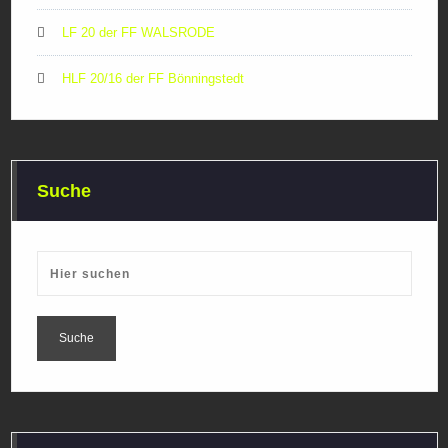
LF 20 der FF WALSRODE
HLF 20/16 der FF Bönningstedt
Suche