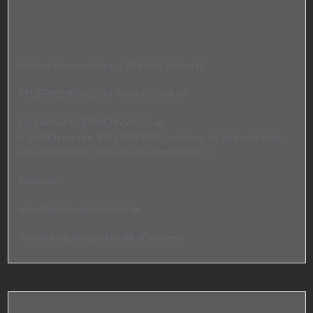
Florians Feuerwehrshop – Willi fühlt sich wohl
FEUERWEHRWILLI ist heute zu Gast bei
FLORIANSFEUERWEHRSHOP .de
EIgentlich um eine BULLARD WBK zu testen, ist aber vom Shop
wirklich begeistert. Alles da was man braucht 🙂
Webseite:
www.floriansfeuerwehrshop.de
#Ausbildung #FeuerwehrWilli #Feuerwehr