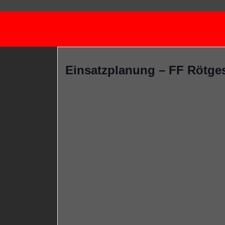
Einsatzplanung – FF Rötgesb