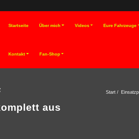
Startseite
Über mich
Videos
Eure Fahrzeuge
Kontakt
Fan-Shop
F
Start
Einsatzp
komplett aus