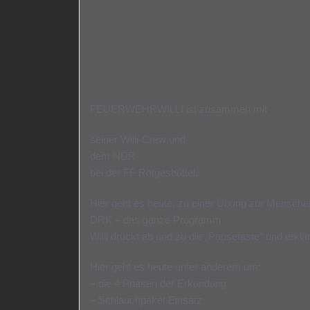
FEUERWEHRWILLI ist zusammen mit
seiner Willi-Crew und
dem NDR
bei der FF Rötgesbüttel.
Hier geht es heute, zu einer Übung zur Mensche
DRK – das ganze Programm
Willi drückt ab und zu die „Pausetaste“ und erklär
Hier geht es heute unter anderem um:
– die 4 Phasen der Erkundung
– Schlauchpaket Einsatz