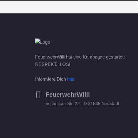
FeuerwehrWilli hat eine Kampagne gestartet:
RESPEKT...LOS!
Informiere Dich
hier
FeuerwehrWilli
Vesbecker Str. 22 - D 31535 Neustadt