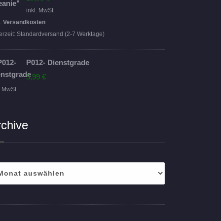
inkl. MwSt.
l.
Versandkosten
erzeit:
Standardversand (2-7 Werktage)
P012- Dienstgrade
5,99
€
. MwSt.
rchive
hive