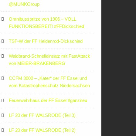
‪@MUNKGroup‬
Omnibusspritze von 1906 – VOLL
FUNKTIONSBEREIT! #FFDickschied
TSF-W der FF Heidenrod-Dickschied
Waldbrand-Schnelleinsatz mit FastAttack
von MEIER-BRAKENBERG
CCFM 3000 – „Kater“ der FF Essel und
vom Katastrophenschutz Niedersachsen
Feuerwehrhaus der FF Essel #ganzneu
LF 20 der FF WALSRODE (Teil 3)
LF 20 der FF WALSRODE (Teil 2)