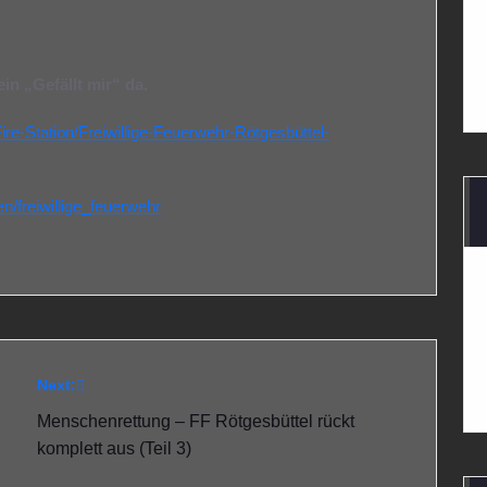
in „Gefällt mir“ da.
e-Station/Freiwillige-Feuerwehr-Rötgesbüttel-
/freiwillige_feuerwehr
Next:
Menschenrettung – FF Rötgesbüttel rückt
komplett aus (Teil 3)