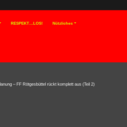
RESPEKT…LOS!
Nützliches
lanung – FF Rötgesbüttel rückt komplett aus (Teil 2)