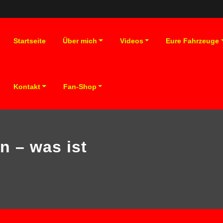
Startseite
Über mich
Videos
Eure Fahrzeuge
Kontakt
Fan-Shop
n – was ist