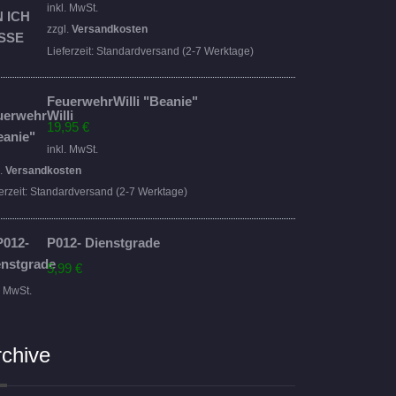
Preis
Preis
inkl. MwSt.
war:
ist:
zzgl.
Versandkosten
16,95 €
14,95 €.
Lieferzeit:
Standardversand (2-7 Werktage)
FeuerwehrWilli "Beanie"
19,95
€
inkl. MwSt.
l.
Versandkosten
erzeit:
Standardversand (2-7 Werktage)
P012- Dienstgrade
5,99
€
. MwSt.
rchive