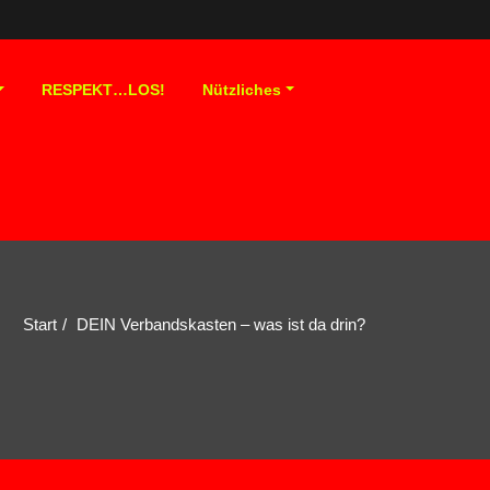
RESPEKT…LOS!
Nützliches
Start
DEIN Verbandskasten – was ist da drin?