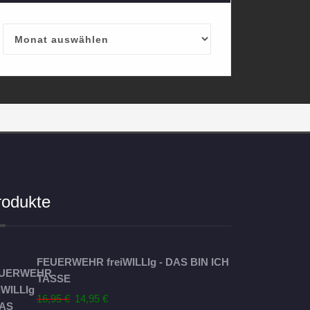
Archives
rodukte
FEUERWEHR freiWILLIg - DAS BIN ICH
TASSE
Ursprünglicher
Aktueller
16,95
€
14,95
€