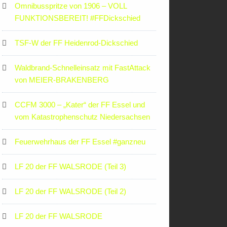
Omnibusspritze von 1906 – VOLL
FUNKTIONSBEREIT! #FFDickschied
TSF-W der FF Heidenrod-Dickschied
Waldbrand-Schnelleinsatz mit FastAttack
von MEIER-BRAKENBERG
CCFM 3000 – „Kater“ der FF Essel und
vom Katastrophenschutz Niedersachsen
Feuerwehrhaus der FF Essel #ganzneu
LF 20 der FF WALSRODE (Teil 3)
LF 20 der FF WALSRODE (Teil 2)
LF 20 der FF WALSRODE