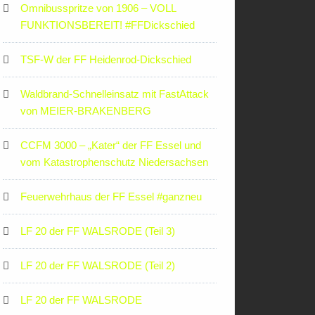
Omnibusspritze von 1906 – VOLL
FUNKTIONSBEREIT! #FFDickschied
TSF-W der FF Heidenrod-Dickschied
Waldbrand-Schnelleinsatz mit FastAttack
von MEIER-BRAKENBERG
CCFM 3000 – „Kater“ der FF Essel und
vom Katastrophenschutz Niedersachsen
Feuerwehrhaus der FF Essel #ganzneu
LF 20 der FF WALSRODE (Teil 3)
LF 20 der FF WALSRODE (Teil 2)
LF 20 der FF WALSRODE