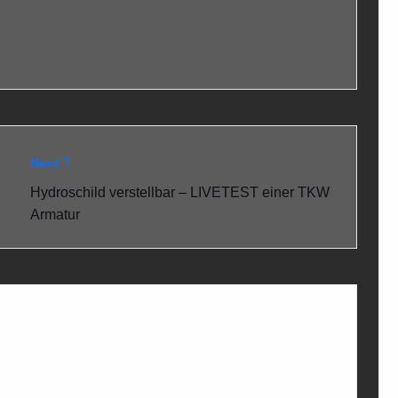
Next:
Hydroschild verstellbar – LIVETEST einer TKW
Armatur