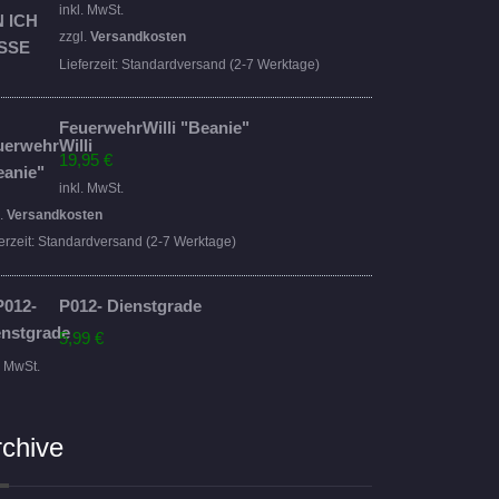
Preis
Preis
inkl. MwSt.
war:
ist:
zzgl.
Versandkosten
16,95 €
14,95 €.
Lieferzeit:
Standardversand (2-7 Werktage)
FeuerwehrWilli "Beanie"
19,95
€
inkl. MwSt.
l.
Versandkosten
erzeit:
Standardversand (2-7 Werktage)
P012- Dienstgrade
5,99
€
. MwSt.
rchive