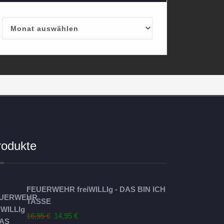
Archives
rodukte
FEUERWEHR freiWILLIg - DAS BIN ICH
TASSE
Ursprünglicher
Aktueller
16,95
€
14,95
€