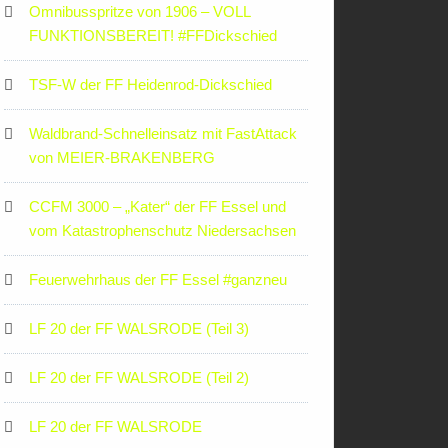
Omnibusspritze von 1906 – VOLL
FUNKTIONSBEREIT! #FFDickschied
TSF-W der FF Heidenrod-Dickschied
Waldbrand-Schnelleinsatz mit FastAttack
von MEIER-BRAKENBERG
CCFM 3000 – „Kater“ der FF Essel und
vom Katastrophenschutz Niedersachsen
Feuerwehrhaus der FF Essel #ganzneu
LF 20 der FF WALSRODE (Teil 3)
LF 20 der FF WALSRODE (Teil 2)
LF 20 der FF WALSRODE