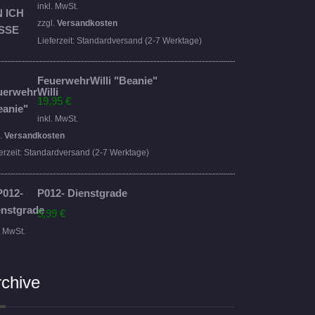
Preis
Preis
inkl. MwSt.
war:
ist:
zzgl.
Versandkosten
16,95 €
14,95 €.
Lieferzeit:
Standardversand (2-7 Werktage)
FeuerwehrWilli "Beanie"
19,95
€
inkl. MwSt.
l.
Versandkosten
erzeit:
Standardversand (2-7 Werktage)
P012- Dienstgrade
5,99
€
. MwSt.
rchive