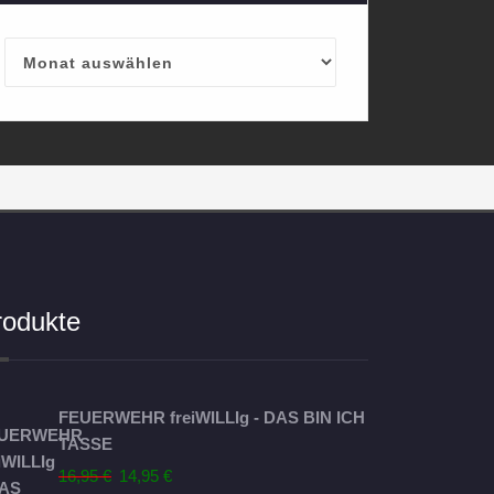
Archives
rodukte
FEUERWEHR freiWILLIg - DAS BIN ICH
TASSE
Ursprünglicher
Aktueller
16,95
€
14,95
€