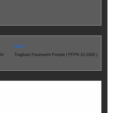
Next:
ehr
Tragbare Feuerwehr Pumpe ( PFPN 10-1000 )