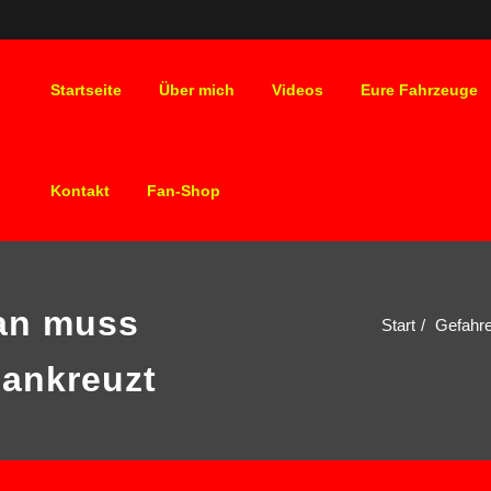
Startseite
Über mich
Videos
Eure Fahrzeuge
Kontakt
Fan-Shop
an muss
Start
Gefahr
ankreuzt