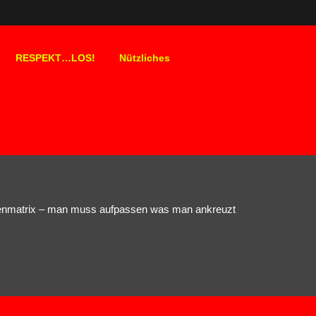
RESPEKT…LOS!
Nützliches
enmatrix – man muss aufpassen was man ankreuzt