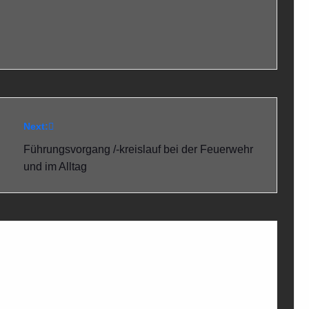
Next:
Führungsvorgang /-kreislauf bei der Feuerwehr
und im Alltag