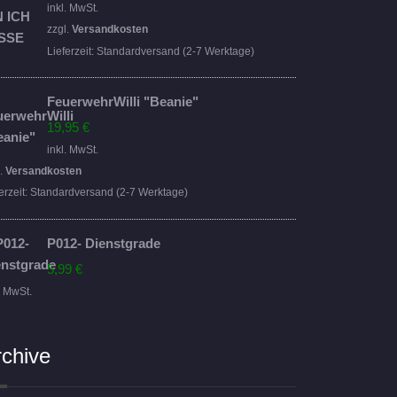
Preis
Preis
inkl. MwSt.
war:
ist:
zzgl.
Versandkosten
16,95 €
14,95 €.
Lieferzeit:
Standardversand (2-7 Werktage)
FeuerwehrWilli "Beanie"
19,95
€
inkl. MwSt.
l.
Versandkosten
erzeit:
Standardversand (2-7 Werktage)
P012- Dienstgrade
5,99
€
. MwSt.
rchive