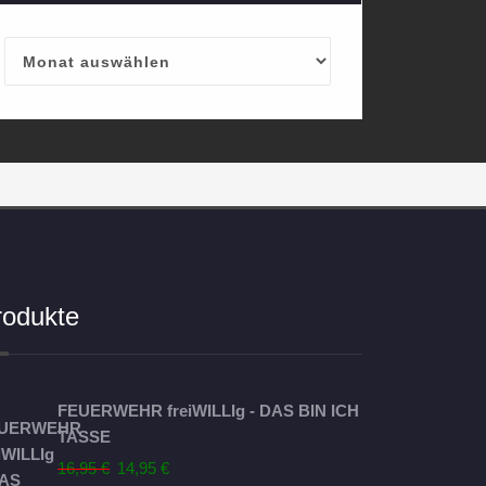
Archives
rodukte
FEUERWEHR freiWILLIg - DAS BIN ICH
TASSE
Ursprünglicher
Aktueller
16,95
€
14,95
€