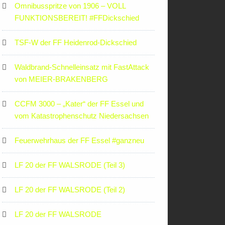
Omnibusspritze von 1906 – VOLL
FUNKTIONSBEREIT! #FFDickschied
TSF-W der FF Heidenrod-Dickschied
Waldbrand-Schnelleinsatz mit FastAttack
von MEIER-BRAKENBERG
CCFM 3000 – „Kater“ der FF Essel und
vom Katastrophenschutz Niedersachsen
Feuerwehrhaus der FF Essel #ganzneu
LF 20 der FF WALSRODE (Teil 3)
LF 20 der FF WALSRODE (Teil 2)
LF 20 der FF WALSRODE