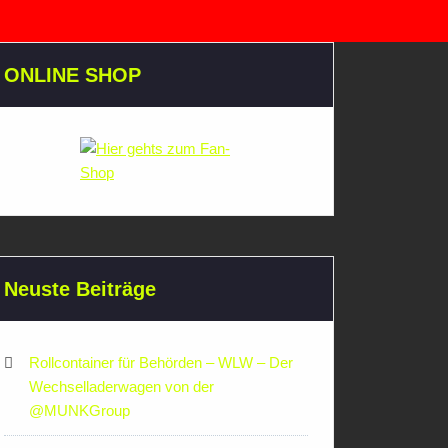
ONLINE SHOP
Neuste Beiträge
Rollcontainer für Behörden – WLW – Der
Wechselladerwagen von der
‪@MUNKGroup‬