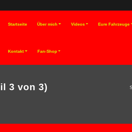
Startseite
Über mich
Videos
Eure Fahrzeuge
Kontakt
Fan-Shop
l 3 von 3)
S