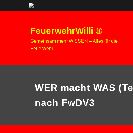
Zum
Inhalt
FeuerwehrWilli ®
springen
Gemeinsam mehr WISSEN – Alles für die
Feuerwehr
WER macht WAS (Tei
nach FwDV3