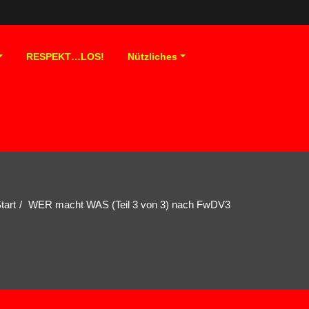
RESPEKT…LOS!
Nützliches
tart
WER macht WAS (Teil 3 von 3) nach FwDV3