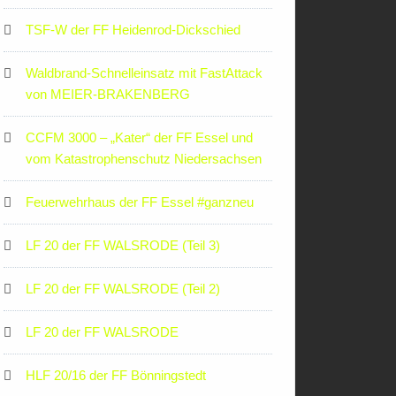
TSF-W der FF Heidenrod-Dickschied
Waldbrand-Schnelleinsatz mit FastAttack
von MEIER-BRAKENBERG
CCFM 3000 – „Kater“ der FF Essel und
vom Katastrophenschutz Niedersachsen
Feuerwehrhaus der FF Essel #ganzneu
LF 20 der FF WALSRODE (Teil 3)
LF 20 der FF WALSRODE (Teil 2)
LF 20 der FF WALSRODE
HLF 20/16 der FF Bönningstedt