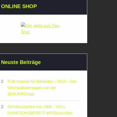
ONLINE SHOP
Neuste Beiträge
Rollcontainer für Behörden – WLW – Der
Wechselladerwagen von der
‪@MUNKGroup‬
Omnibusspritze von 1906 – VOLL
FUNKTIONSBEREIT! #FFDickschied