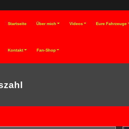
Startseite
Über mich
Videos
Eure Fahrzeuge
Kontakt
Fan-Shop
szahl