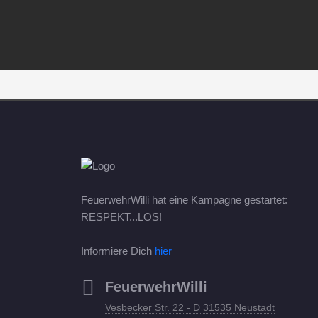
FeuerwehrWilli hat eine Kampagne gestartet:
RESPEKT...LOS!
Informiere Dich
hier
FeuerwehrWilli
Vesbecker Str. 22 - D 31535 Neustadt