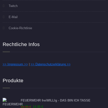
Twitch
E-Mail
Cookie-Richtlinie
Rechtliche Infos
>> Impressum >>
|
>> Datenschutzerklärung >>
Produkte
FEUERWEHR freiWILLIg - DAS BIN ICH TASSE
Ursprünglicher
Aktueller
16,95
€
14,95
€