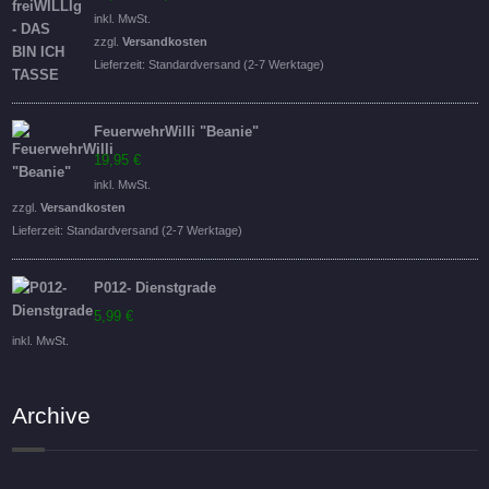
Preis
Preis
inkl. MwSt.
war:
ist:
zzgl.
Versandkosten
16,95 €
14,95 €.
Lieferzeit:
Standardversand (2-7 Werktage)
FeuerwehrWilli "Beanie"
19,95
€
inkl. MwSt.
zzgl.
Versandkosten
Lieferzeit:
Standardversand (2-7 Werktage)
P012- Dienstgrade
5,99
€
inkl. MwSt.
Archive