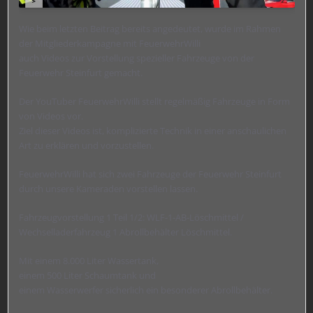
Wie beim letzten Beitrag bereits angedeutet, wurde im Rahmen
der Mitgliederkampagne mit FeuerwehrWilli
auch Videos zur Vorstellung spezieller Fahrzeuge von der
Feuerwehr Steinfurt gemacht.
Der YouTuber FeuerwehrWilli stellt regelmäßig Fahrzeuge in Form
von Videos vor.
Ziel dieser Videos ist, komplizierte Technik in einer anschaulichen
Art zu erklären und vorzustellen.
FeuerwehrWilli hat sich zwei Fahrzeuge der Feuerwehr Steinfurt
durch unsere Kameraden vorstellen lassen.
Fahrzeugvorstellung 1 Teil 1/2: WLF-1-AB-Löschmittel /
Wechselladerfahrzeug 1 Abrollbehälter Löschmittel.
Mit einem 8.000 Liter Wassertank,
einem 500 Liter Schaumtank und
einem Wasserwerfer sicherlich ein besonderer Abrollbehälter.