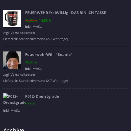
FEUERWEHR freiWILLIg - DAS BIN ICH TASSE
Ursprünglicher
Aktueller
16,95
€
14,95
€
Preis
Preis
inkl. MwSt.
war:
ist:
zzgl.
Versandkosten
16,95 €
14,95 €.
Lieferzeit:
Standardversand (2-7 Werktage)
FeuerwehrWilli "Beanie"
19,95
€
inkl. MwSt.
zzgl.
Versandkosten
Lieferzeit:
Standardversand (2-7 Werktage)
P012- Dienstgrade
5,99
€
inkl. MwSt.
Archive