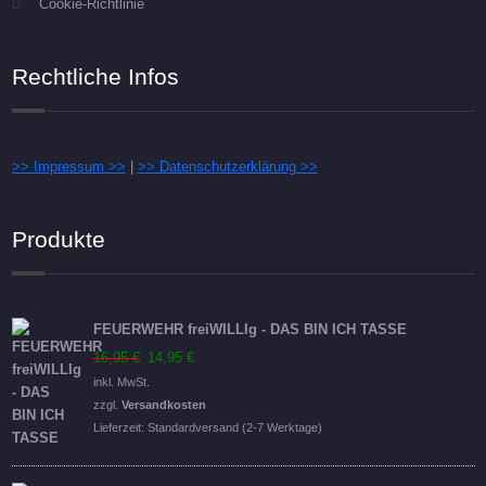
Cookie-Richtlinie
Rechtliche Infos
>> Impressum >>
|
>> Datenschutzerklärung >>
Produkte
FEUERWEHR freiWILLIg - DAS BIN ICH TASSE
Ursprünglicher
Aktueller
16,95
€
14,95
€
Preis
Preis
inkl. MwSt.
war:
ist:
zzgl.
Versandkosten
16,95 €
14,95 €.
Lieferzeit:
Standardversand (2-7 Werktage)