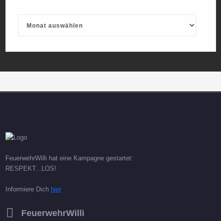
Archives
FeuerwehrWilli hat eine Kampagne gestartet:
RESPEKT...LOS!
Informiere Dich
hier
FeuerwehrWilli