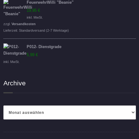
FeuerwehrWilli "Beanie"
19,95
€
inkl. MwSt.
zzgl.
Versandkosten
Lieferzeit:
Standardversand (2-7 Werktage)
P012- Dienstgrade
5,99
€
inkl. MwSt.
Archive
Archive